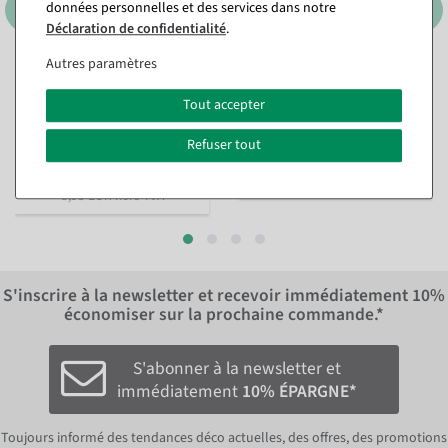
données personnelles et des services dans notre
Déclaration de confidentialité
.
Autres paramètres
Arc de lumière LED bougies
Trône "Baroque", haut. 190
33 cm
cm, or-rouge
Tout accepter
Disponible immédiatement
Article actuellement épuisé
Refuser tout
2 136,05 €
18,98 €
10,65 €
1 795,00 EUR hors TVA
8,95 EUR hors TVA
S'inscrire à la newsletter et recevoir immédiatement
10%
économiser sur la prochaine commande.*
S'abonner à la newsletter et
immédiatement
10% ÉPARGNE*
Toujours informé des tendances déco actuelles, des offres, des promotions