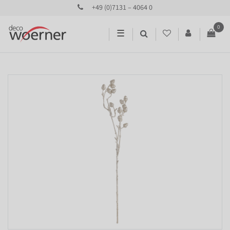
+49 (0)7131 – 4064 0
0
☰