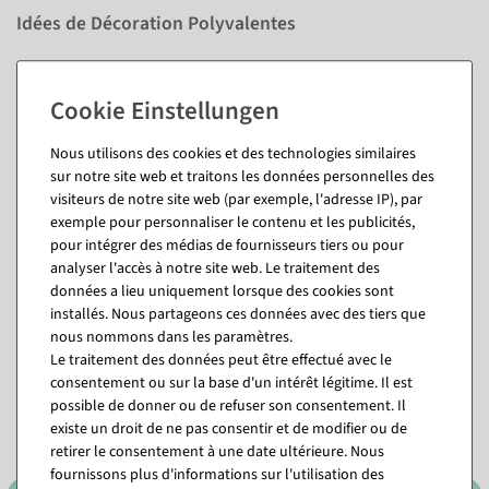
Idées de Décoration Polyvalentes
Décorations de Noël
pour sapins, couronnes ou compositions
Décoration de table festive
pour dîners élégants
Compositions en vase
comme élément accrocheur scintillant
Projets DIY et créatifs
pour des idées originales
Nous utilisons des cookies et des technologies similaires
sur notre site web et traitons les données personnelles des
Questions sur l'article
visiteurs de notre site web (par exemple, l'adresse IP), par
exemple pour personnaliser le contenu et les publicités,
pour intégrer des médias de fournisseurs tiers ou pour
analyser l'accès à notre site web. Le traitement des
données a lieu uniquement lorsque des cookies sont
Vous pourriez aussi aimer (8)
installés. Nous partageons ces données avec des tiers que
nous nommons dans les paramètres.
Le traitement des données peut être effectué avec le
%
consentement ou sur la base d'un intérêt légitime. Il est
possible de donner ou de refuser son consentement. Il
existe un droit de ne pas consentir et de modifier ou de
retirer le consentement à une date ultérieure. Nous
fournissons plus d'informations sur l'utilisation des