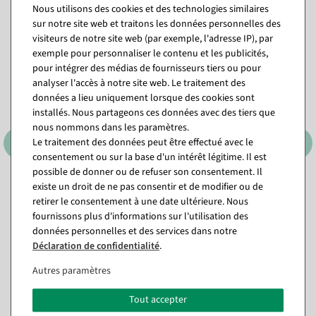
Nous utilisons des cookies et des technologies similaires
Vous pourriez aussi aimer (8)
sur notre site web et traitons les données personnelles des
visiteurs de notre site web (par exemple, l'adresse IP), par
exemple pour personnaliser le contenu et les publicités,
pour intégrer des médias de fournisseurs tiers ou pour
analyser l'accès à notre site web. Le traitement des
données a lieu uniquement lorsque des cookies sont
installés. Nous partageons ces données avec des tiers que
nous nommons dans les paramètres.
Le traitement des données peut être effectué avec le
consentement ou sur la base d'un intérêt légitime. Il est
possible de donner ou de refuser son consentement. Il
existe un droit de ne pas consentir et de modifier ou de
Fromage parmesan italien,
Bandelettes
1/4 de morceau
d&#039;emmental 3 pièces
retirer le consentement à une date ultérieure. Nous
Aliments factices
fournissons plus d'informations sur l'utilisation des
Disponible immédiatement
Disponible immédiatement
données personnelles et des services dans notre
Déclaration de confidentialité
.
23,74 €
14,22 €
19,95 EUR hors TVA
Autres paramètres
11,95 EUR hors TVA
Tout accepter