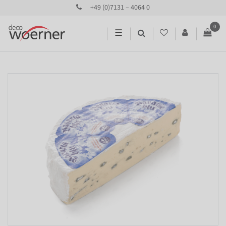
+49 (0)7131 – 4064 0
0
☰