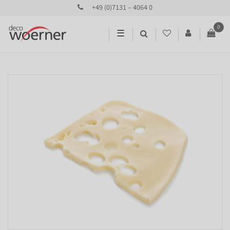
+49 (0)7131 – 4064 0
0
☰