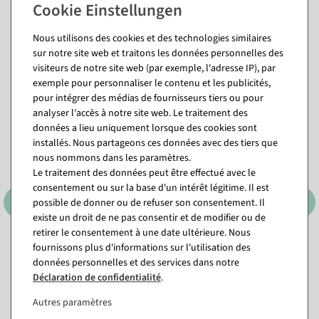
Questions sur l'article
Nous utilisons des cookies et des technologies similaires
sur notre site web et traitons les données personnelles des
Vous pourriez aussi aimer (8)
visiteurs de notre site web (par exemple, l'adresse IP), par
exemple pour personnaliser le contenu et les publicités,
pour intégrer des médias de fournisseurs tiers ou pour
analyser l'accès à notre site web. Le traitement des
données a lieu uniquement lorsque des cookies sont
installés. Nous partageons ces données avec des tiers que
nous nommons dans les paramètres.
Le traitement des données peut être effectué avec le
consentement ou sur la base d'un intérêt légitime. Il est
possible de donner ou de refuser son consentement. Il
existe un droit de ne pas consentir et de modifier ou de
retirer le consentement à une date ultérieure. Nous
fournissons plus d'informations sur l'utilisation des
Fromage parmesan italien,
Bandelettes
1/4 de morceau
d&#039;emmental 3 pièces
données personnelles et des services dans notre
Aliments factices
Déclaration de confidentialité
.
Disponible immédiatement
Disponible immédiatement
Autres paramètres
23,74 €