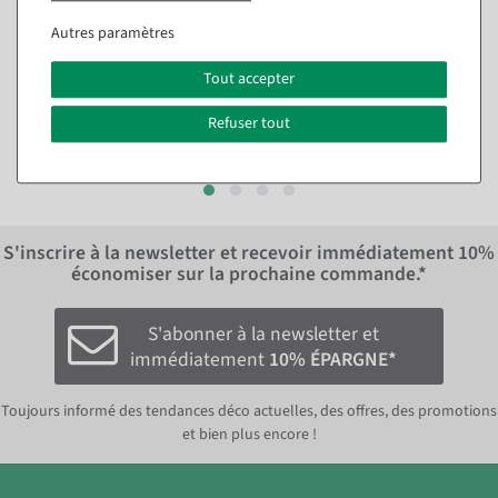
Film métallisé Lumifol
Film métallisé Lumifol
"Murmures de vrilles" 100
brillant 100 cm, 10 m
Autres paramètres
cm, 10 m
Disponible immédiatement
Disponible immédiatement
Tout accepter
26,12 €
26,12 €
Refuser tout
21,95 EUR hors TVA
21,95 EUR hors TVA
S'inscrire à la newsletter et recevoir immédiatement
10%
économiser sur la prochaine commande.*
S'abonner à la newsletter et
immédiatement
10% ÉPARGNE*
Toujours informé des tendances déco actuelles, des offres, des promotions
et bien plus encore !