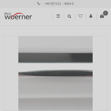
+49 (0)7131 – 4064 0
0
☰