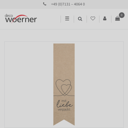
+49 (0)7131 – 4064 0
0
☰