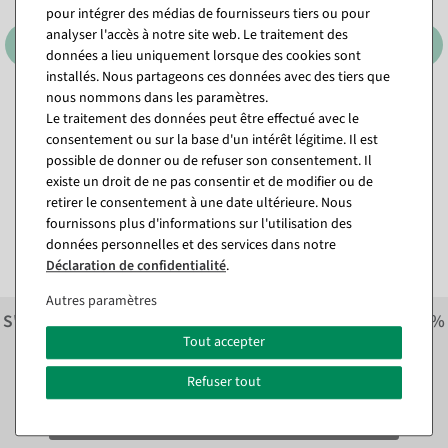
pour intégrer des médias de fournisseurs tiers ou pour
analyser l'accès à notre site web. Le traitement des
données a lieu uniquement lorsque des cookies sont
installés. Nous partageons ces données avec des tiers que
nous nommons dans les paramètres.
Boîte cadeau "Livres" set 28
Cabas en papier avec cœurs
Le traitement des données peut être effectué avec le
x 21,5 cm en rouge
colorés 35 x 26 x 12 cm
consentement ou sur la base d'un intérêt légitime. Il est
Article actuellement épuisé
Disponible immédiatement
possible de donner ou de refuser son consentement. Il
existe un droit de ne pas consentir et de modifier ou de
retirer le consentement à une date ultérieure. Nous
17,79 €
23,74 €
14,95 EUR hors TVA
19,95 EUR hors TVA
fournissons plus d'informations sur l'utilisation des
données personnelles et des services dans notre
Déclaration de confidentialité
.
Autres paramètres
S'inscrire à la newsletter et recevoir immédiatement
10%
économiser sur la prochaine commande.*
Tout accepter
Refuser tout
S'abonner à la newsletter et
immédiatement
10% ÉPARGNE*