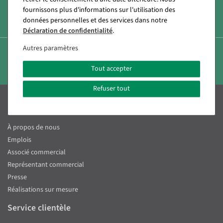
Consultation personnelle
fournissons plus d'informations sur l'utilisation des
données personnelles et des services dans notre
+49 (0) 71 31 40 64 0
Déclaration de confidentialité
.
Autres paramètres
Politique de retour de 14 jours
Tout accepter
Refuser tout
Decowoerner
À propos de nous
Emplois
Associé commercial
Représentant commercial
Presse
Réalisations sur mesure
Service clientèle