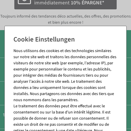
immédiatement
10% ÉPARGNE*
Toujours informé des tendances déco actuelles, des offres, des promotions
et bien plus encore !
Plus de 7 000 produits
Nous utilisons des cookies et des technologies similaires
sur notre site web et traitons les données personnelles des
visiteurs de notre site web (par exemple, l'adresse IP), par
Paiement rapide et sécurisé
exemple pour personnaliser le contenu et les publicités,
pour intégrer des médias de fournisseurs tiers ou pour
analyser l'accès à notre site web. Le traitement des
données a lieu uniquement lorsque des cookies sont
Frais d'expédition réduits
installés. Nous partageons ces données avec des tiers que
nous nommons dans les paramètres.
Le traitement des données peut être effectué avec le
consentement ou sur la base d'un intérêt légitime. Il est
Expédition rapide
possible de donner ou de refuser son consentement. Il
existe un droit de ne pas consentir et de modifier ou de
retirer le consentement à une date ultérieure. Nous