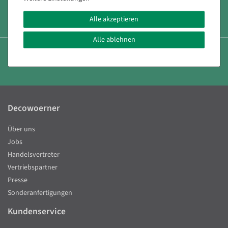
persönliche Beratung +49 (0) 71 31 40 64 0
Alle akzeptieren
Alle ablehnen
14 Tage Rückgabe Recht
Decowoerner
Über uns
Jobs
Handelsvertreter
Vertriebspartner
Presse
Sonderanfertigungen
Kundenservice