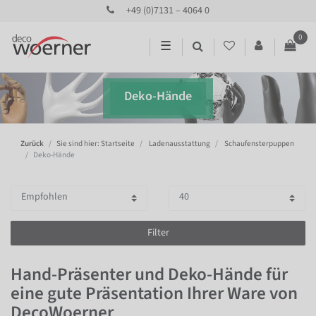
+49 (0)7131 – 4064 0
0
☰
Deko-Hände
Zurück
Sie sind hier: Startseite
Ladenausstattung
Schaufensterpuppen
Deko-Hände
Filter
Hand-Präsenter und Deko-Hände für
eine gute Präsentation Ihrer Ware von
DecoWoerner