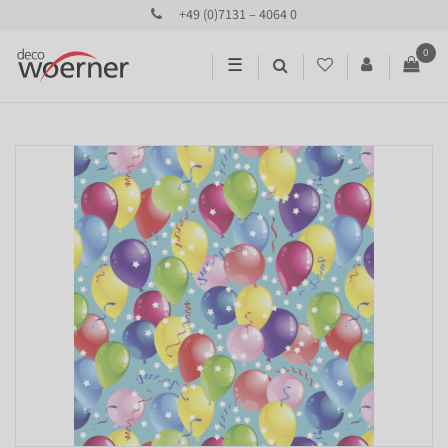
+49 (0)7131 – 4064 0
0
☰