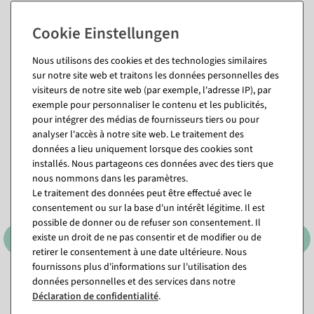
Nous utilisons des cookies et des technologies similaires
sur notre site web et traitons les données personnelles des
visiteurs de notre site web (par exemple, l'adresse IP), par
Vous pourriez aussi aimer (8)
exemple pour personnaliser le contenu et les publicités,
pour intégrer des médias de fournisseurs tiers ou pour
analyser l'accès à notre site web. Le traitement des
%
données a lieu uniquement lorsque des cookies sont
installés. Nous partageons ces données avec des tiers que
nous nommons dans les paramètres.
Le traitement des données peut être effectué avec le
consentement ou sur la base d'un intérêt légitime. Il est
possible de donner ou de refuser son consentement. Il
existe un droit de ne pas consentir et de modifier ou de
retirer le consentement à une date ultérieure. Nous
fournissons plus d'informations sur l'utilisation des
Papier cadeau double face à
Papier cadeau "Tempête de
données personnelles et des services dans notre
pois & à rayures d&#039;un
fleurs roses", largeur 70 cm,
Déclaration de confidentialité
.
côté 50 m
rouleau de 40 m