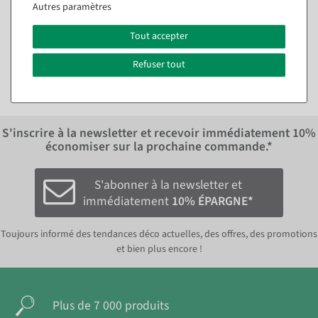
Disponible immédiatement
Disponible immédiatement
Autres paramètres
Tout accepter
23,74 €
47,54 €
35,64 €
19,95 EUR hors TVA
29,95 EUR hors TVA
Refuser tout
S'inscrire à la newsletter et recevoir immédiatement
10%
économiser sur la prochaine commande.*
S'abonner à la newsletter et
immédiatement
10% ÉPARGNE*
Toujours informé des tendances déco actuelles, des offres, des promotions
et bien plus encore !
Plus de 7 000 produits