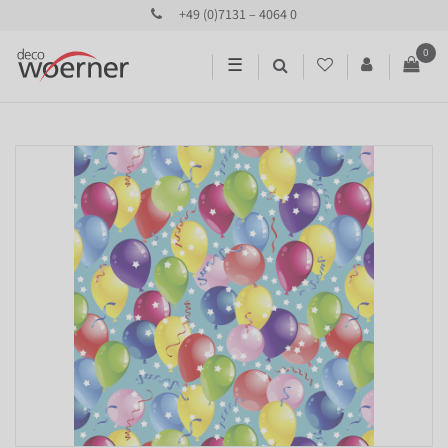
+49 (0)7131 – 4064 0
0
☰