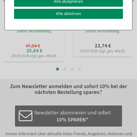
Alle akzeptieren
Alle ablehnen
Doppelseitiges
Geschenkpapier Rosa
Geschenkpapier gepunktet
Blütensturm, 70cm breit, 40
& gestreift 50 m
m Rolle
Sofort versandfähig.
Sofort versandfähig.
23,74 €
47,54 €
35,64 €
19,95 EUR zzgl. ges. MwSt.
29,95 EUR zzgl. ges. MwSt.
Zum Newsletter anmelden und sofort
10%
bei der
nächsten Bestellung sparen.*
Newsletter abonnieren und sofort
10% SPAREN*
Immer informiert über aktuelle Deko-Trends, Angebote, Aktionen und