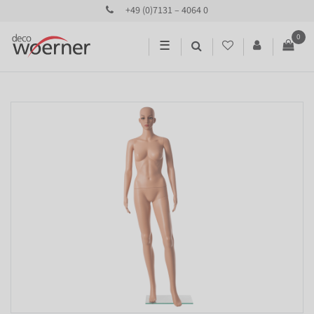
+49 (0)7131 – 4064 0
0
☰