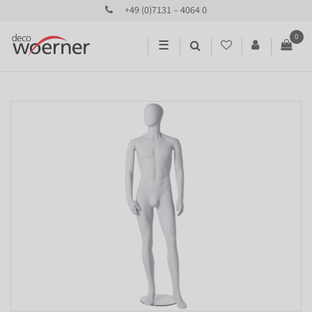
+49 (0)7131 – 4064 0
0
☰