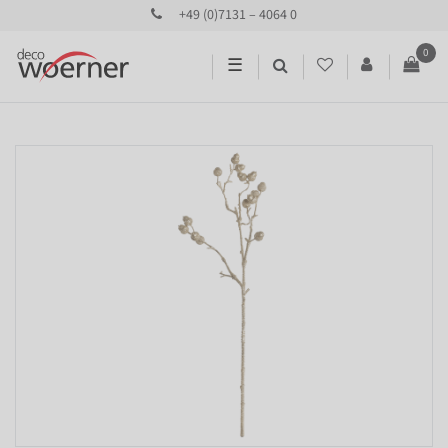
+49 (0)7131 – 4064 0
0
☰