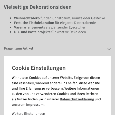
Vielseitige Dekorationsideen
Weihnachtsdeko
für den Christbaum, Kränze oder Gestecke
Festliche Tischdekoration
für elegante Dinnerabende
Vasenarrangements
als glänzender Eyecatcher
DIY- und Bastelprojekte
für kreative Dekoideen
Fragen zum Artikel
Passende Artikel zu diesem Produkt
Wir nutzen Cookies auf unserer Website. Einige von diesen
(8)
sind essenziell, während andere uns helfen, diese Website
und Ihre Erfahrung zu verbessern. Weitere Informationen
zu den von uns verwendeten Cookies und Ihren Rechten
%
als Nutzer finden Sie in unserer
Daten­schutz­erklärung
und
unserem
Impressum
.
Weitere Einstellungen