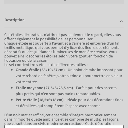
Description
Ces étoiles décoratives n'attirent pas seulement le regard, elles vous
offrent également la possibilité de les personnaliser.
Chaque étoile est ouverte à l'avant et à l'arrière et entourée d'un fin
treillis métallique qui vous permet d'y fixer des fleurs, des éléments
décoratifs ou des guirlandes lumineuses de manière créative. Vous
pouvez ainsi décorer les étoiles selon votre goût, en fonction de
l'occasion ou de la saison.
Le set contient trois étoiles de différentes tailles :
Grande étoile (38x10x37 cm)
- Un point de mire imposant pour
votre rebord de fenêtre, votre vitrine ou pour mettre en valeur
votre entrée.
Étoile moyenne (27,5x8x28,5 cm)
- Parfait pour des accents
plus petits qui n'en sont pas moins remarquables.
Petite étoile (18,5x6x18 cm)
- Idéale pour des décorations fines
et détaillées qui complètent l'espace avec charme.
D'un noir mat et raffiné, cet ensemble s'intègre harmonieusement
dans n'importe quelle ambiance et se combine de multiples façons,
que ce soit dans un style moderne ou rustique. Cette décoration
autoportante est un accessoire polyvalent pour chaque pièce et