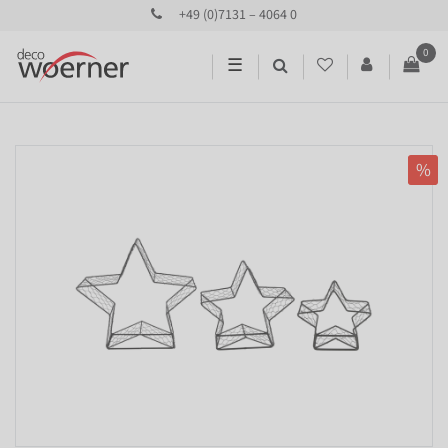
+49 (0)7131 – 4064 0
0
☰
%