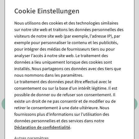
chaque saison.
Questions sur l'article
Nous utilisons des cookies et des technologies similaires
sur notre site web et traitons les données personnelles des
visiteurs de notre site web (par exemple, l'adresse IP), par
exemple pour personnaliser le contenu et les publicités,
Vous pourriez aussi aimer (8)
pour intégrer des médias de fournisseurs tiers ou pour
analyser l'accès à notre site web. Le traitement des
données a lieu uniquement lorsque des cookies sont
installés. Nous partageons ces données avec des tiers que
nous nommons dans les paramètres.
Le traitement des données peut être effectué avec le
consentement ou sur la base d'un intérêt légitime. Il est
possible de donner ou de refuser son consentement. Il
existe un droit de ne pas consentir et de modifier ou de
retirer le consentement à une date ultérieure. Nous
fournissons plus d'informations sur l'utilisation des
données personnelles et des services dans notre
Étoile en métal Pendentif
Pendentif étoile en feutre
Déclaration de confidentialité
.
avec cordon
avec velcro rouge
Autres paramètres
Disponible immédiatement
Disponible immédiatement