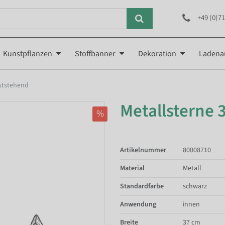
+49 (0)71
Kunstpflanzen
Stoffbanner
Dekoration
Ladena
bststehend
Metallsterne 3
%
Artikelnummer
80008710
Material
Metall
Standardfarbe
schwarz
Anwendung
innen
Breite
37 cm