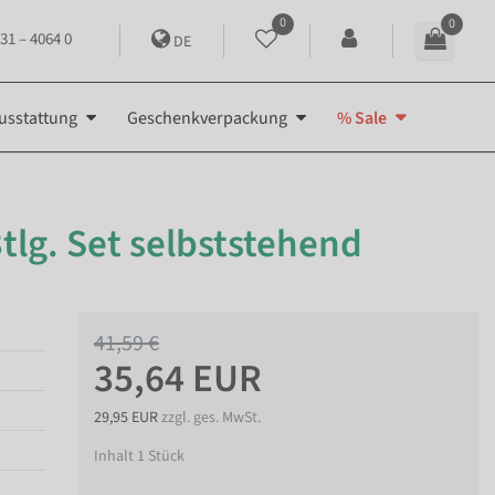
0
0
31 – 4064 0
DE
usstattung
Geschenkverpackung
% Sale
tlg. Set selbststehend
41,59 €
35,64 EUR
29,95 EUR
zzgl. ges. MwSt.
Inhalt
1
Stück