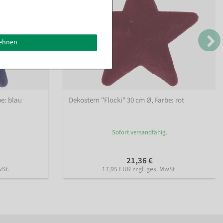
lehnen
be: blau
Dekostern "Flocki" 30 cm Ø
, Farbe: rot
Sofort versandfähig.
21,36 €
wSt.
17,95 EUR zzgl. ges. MwSt.