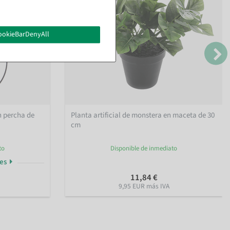
ookieBarDenyAll
n percha de
Planta artificial de monstera en maceta de 30
cm
to
Disponible de inmediato
nes
11,84 €
9,95 EUR más IVA