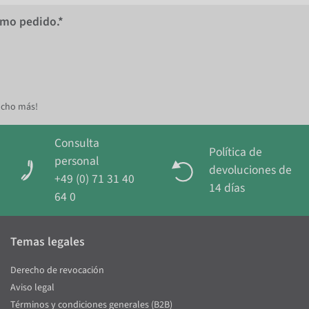
imo pedido.*
ucho más!
Consulta
Política de
personal
devoluciones de
+49 (0) 71 31 40
14 días
64 0
Temas legales
Derecho de revocación
Aviso legal
Términos y condiciones generales (B2B)