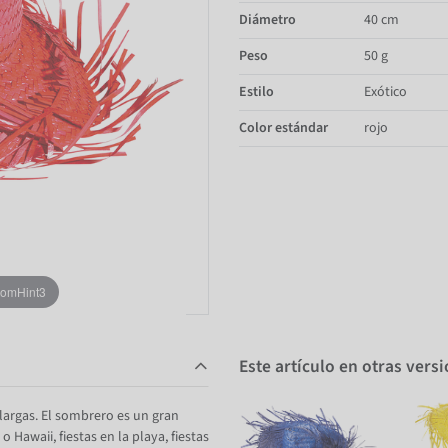
Diámetro
40 cm
Peso
50 g
Estilo
Exótico
Color estándar
rojo
oomHint3
Este artículo en otras vers
largas. El sombrero es un gran
 Hawaii, fiestas en la playa, fiestas