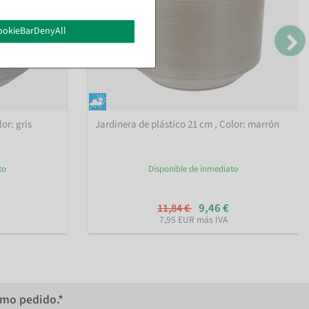
ookieBarDenyAll
lor: gris
Jardinera de plástico 21 cm
, Color: marrón
to
Disponible de inmediato
9,46 €
11,84 €
7,95 EUR más IVA
imo pedido.*