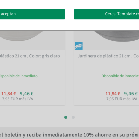
 aceptan
Ceres::Template.c
plástico 21 cm
, Color: gris claro
Jardinera de plástico 21 cm
, Co
isponible de inmediato
Disponible de inmedia
9,46 €
9,46 €
11,84 €
11,84 €
7,95 EUR más IVA
7,95 EUR más IVA
al boletín y reciba inmediatamente
10%
ahorre en su próx