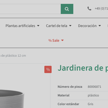
+49 (0)71
Plantas artificiales
Cartel de tela
Decoración
% Sale
 de plástico 12 cm
Jardinera de p
%
Número de pieza
80006871
Material
plástico
Color estándar
Gris