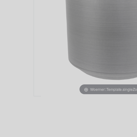
Woerner::Template.singleZ