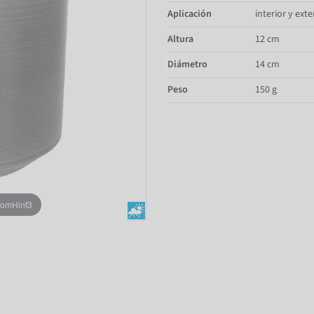
Aplicación
interior y exte
Altura
12 cm
Diámetro
14 cm
Peso
150 g
oomHint3