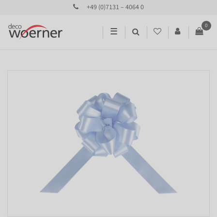
+49 (0)7131 – 4064 0
0
☰