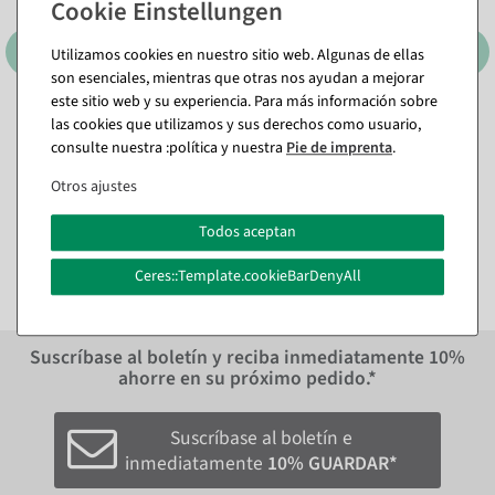
Utilizamos cookies en nuestro sitio web. Algunas de ellas
son esenciales, mientras que otras nos ayudan a mejorar
este sitio web y su experiencia. Para más información sobre
las cookies que utilizamos y sus derechos como usuario,
Trabillas de satén 25 mm / Ø
Trabillas de satén 25 mm / Ø
consulte nuestra :política y nuestra
Pie de imprenta
.
10 cm
, Color: crema
10 cm
, Color: verde
Disponible de inmediato
Disponible de inmediato
Otros ajustes
15,41 €
15,41 €
Todos aceptan
12,95 EUR más IVA
12,95 EUR más IVA
Ceres::Template.cookieBarDenyAll
Suscríbase al boletín y reciba inmediatamente
10%
ahorre en su próximo pedido.*
Suscríbase al boletín e
inmediatamente
10% GUARDAR*