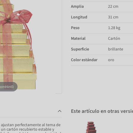
Amplia
22 cm
Longitud
31 cm
Peso
1.28 kg
Material
Cartón
Superficie
brillante
Color estándar
oro
oomHint3
Este artículo en otras vers
se ajustan perfectamente al tema de
 un cartón recubierto estable y