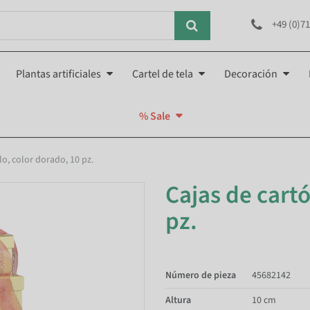
+49 (0)71
Plantas artificiales
Cartel de tela
Decoración
% Sale
lo, color dorado, 10 pz.
Cajas de cartó
pz.
Número de pieza
45682142
Altura
10 cm