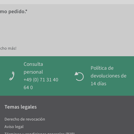
imo pedido.*
ucho más!
Consulta
Política de
personal
devoluciones de
+49 (0) 71 31 40
14 días
64 0
Temas legales
Derecho de revocación
Aviso legal