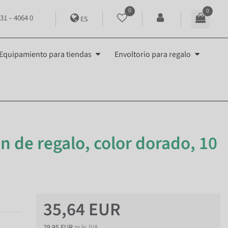
0
0
31 – 4064 0
ES
Equipamiento para tiendas
Envoltorio para regalo
n de regalo, color dorado, 10
35,64 EUR
29,95 EUR
más IVA