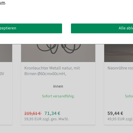
sum
.
kzeptieren
Alle ab
Kronleuchter Metall natur, mit
Neonröhre ro
30V
Birnen Ø60cmx60cmH,
innen
Sofort versandfähig.
Sofo
71,34 €
59,44 €
219,61 €
59,95 EUR zzgl. ges. MwSt.
49,95 EUR zzgl