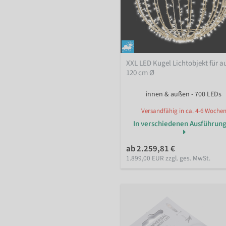
XXL LED Kugel Lichtobjekt für 
120 cm Ø
innen & außen - 700 LEDs
Versandfähig in ca. 4-6 Woche
In verschiedenen Ausführun
ab 2.259,81 €
1.899,00 EUR zzgl. ges. MwSt.