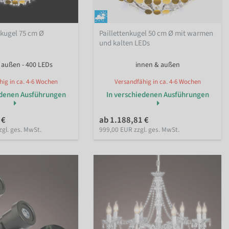
nkugel 75 cm Ø
Paillettenkugel 50 cm Ø mit warmen
und kalten LEDs
 außen - 400 LEDs
innen & außen
ig in ca. 4-6 Wochen
Versandfähig in ca. 4-6 Wochen
edenen Ausführungen
In verschiedenen Ausführungen
 €
ab 1.188,81 €
zgl. ges. MwSt.
999,00 EUR zzgl. ges. MwSt.