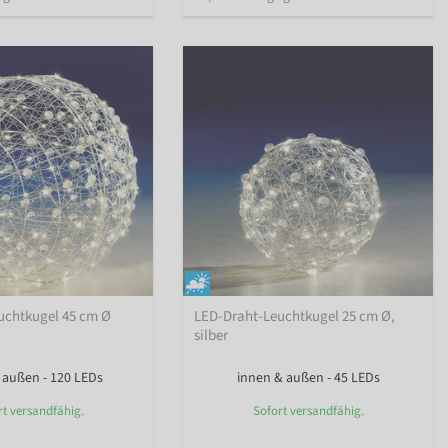
uchtkugel 45 cm Ø
LED-Draht-Leuchtkugel 25 cm Ø,
silber
 außen - 120 LEDs
innen & außen - 45 LEDs
rt versandfähig.
Sofort versandfähig.