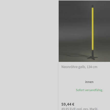
Neonröhre gelb, 134 cm
innen
Sofort versandfähig.
59,44 €
49,95 EUR zzgl. ges. MwSt.