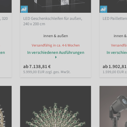
, 320
LED Geschenkschleifen für außen,
LED Paillette
240 x 200 cm
innen & außen
innen &
n
Versandfähig in ca. 4-6 Wochen
Versandfäh
gen
In verschiedenen Ausführungen
In verschi
ab 7.138,81 €
ab 1.902,81
5.999,00 EUR zzgl. ges. MwSt.
1.599,00 EUR z