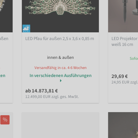
außen
LED Pfau für außen 2,5 x 3,6 x 0,85 m
LED Projektor
weiß 16 cm
innen & außen
Sofo
n
Versandfähig in ca. 4-6 Wochen
gen
In verschiedenen Ausführungen
29,69 €
24,95 EUR zzgl
ab 14.873,81 €
12.499,00 EUR zzgl. ges. MwSt.
%