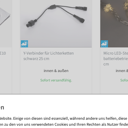
 E10
Y-Verbinder für Lichterketten
Micro LED-Ste
schwarz 25 cm
batteriebetri
cm
innen & außen
innen 
Sofort versandfähig.
Sofo
3,51 €
11,84 €
2,95 EUR zzgl. ges. MwSt.
9,95 EUR zzgl. 
ebsite. Einige von diesen sind essenziell, während andere uns helfen, diese
%
%
en zu den von uns verwendeten Cookies und Ihren Rechten als Nutzer finde