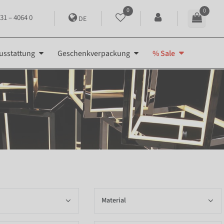
0
0
31 – 4064 0
DE
usstattung
Geschenkverpackung
% Sale
Material