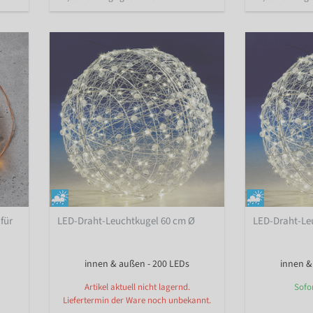
für
LED-Draht-Leuchtkugel 60 cm Ø
LED-Draht-Le
innen & außen - 200 LEDs
innen &
Artikel aktuell nicht lagernd.
Sofo
Liefertermin der Ware noch unbekannt.