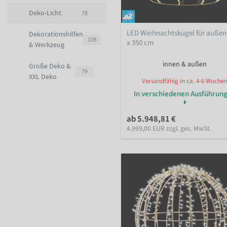
Deko-Licht
78
LED Weihnachtskugel für außen
Dekorationshilfen
108
x 350 cm
& Werkzeug
innen & außen
Große Deko &
79
XXL Deko
Versandfähig in ca. 4-6 Woche
In verschiedenen Ausführun
ab 5.948,81 €
4.999,00 EUR zzgl. ges. MwSt.