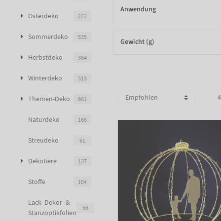
Anwendung
Osterdeko
222
Sommerdeko
535
Gewicht (g)
Herbstdeko
364
Winterdeko
313
Themen-Deko
861
Naturdeko
166
Streudeko
61
Dekotiere
137
Stoffe
104
Lack- Dekor- &
56
Stanzoptikfolien