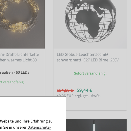
rn-Draht-Lichterkette
LED Globus-Leuchter 50cmØ
eben warmes Licht 80
schwarz matt, E27 LED Birne, 230V
& außen - 60 LEDs
Sofort versandfähig.
rt versandfähig.
59,44 €
154,59 €
49,95 EUR zzgl. ges. MwSt.
ges. MwSt.
 Website und Ihre Erfahrung zu
n Sie in unserer
Daten­schutz­