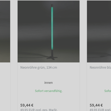
Neonröhre grün, 134 cm
Neonröhre bl
innen
Sofort versandfähig.
Sofo
59,44 €
59,44 €
49,95 EUR zzgl. ges. MwSt.
49,95 EUR zzgl