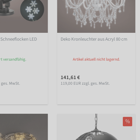
 Schneeflocken LED
Deko Kronleuchter aus Acryl 80 cm
rt versandfähig.
Artikel aktuell nicht lagernd.
141,61 €
. ges. MwSt.
119,00 EUR zzgl. ges. MwSt.
%