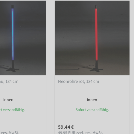
au, 134 cm
Neonröhre rot, 134 cm
innen
innen
rt versandfähig.
Sofort versandfähig.
59,44 €
. ges. MwSt.
49,95 EUR zzgl. ges. MwSt.