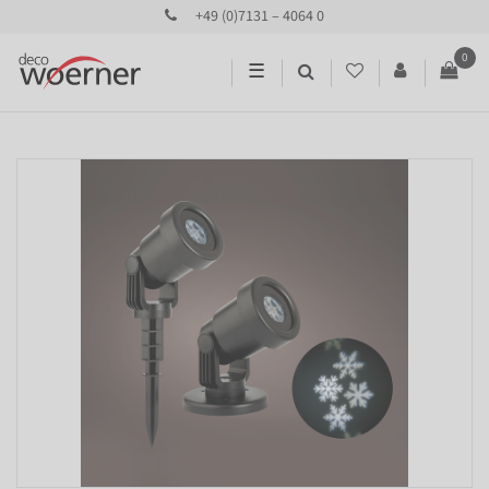
+49 (0)7131 – 4064 0
0
☰