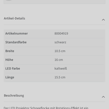
Artikel-Details
Artikelnummer
80004919
Standardfarbe
schwarz
Breite
10.5 cm
Höhe
16 cm
LED Farbe
kaltweiß
Länge
15.5 cm
Beschreibung
Der LED Projektor Schneeflocke mit Rotations-Effekt ist ein