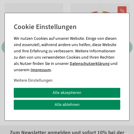
%
Wir nutzen Cookies auf unserer Website. Einige von diesen
sind essenziell, während andere uns helfen, diese Website
und Ihre Erfahrung zu verbessern. Weitere Informationen
zu den von uns verwendeten Cookies und Ihren Rechten
als Nutzer finden Sie in unserer
Daten­schutz­erklärung
und
Schwibbogen Lichtbogen
LED Wachskerzen rund 10
unserem
Impressum
.
"Waldhütte" 7 Flammig aus
cm Ø
, Farbe: rot
Holz 58 cm
Sofort versandfähig.
Weitere Einstellungen
Sofort versandfähig.
Alle akzeptieren
11,84 €
47,54 €
9,46 €
39,95 EUR zzgl. ges. MwSt.
7,95 EUR zzgl. ges. MwSt.
Alle ablehnen
Zum Newsletter anmelden und sofort
10%
bei der