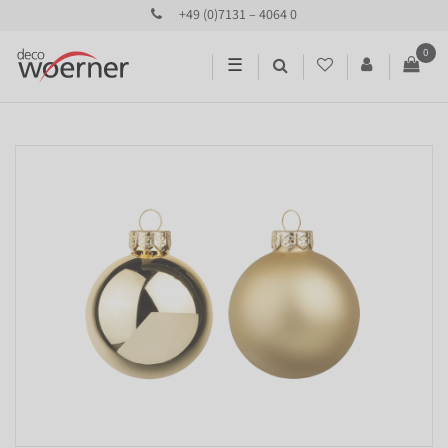
+49 (0)7131 – 4064 0
0
☰