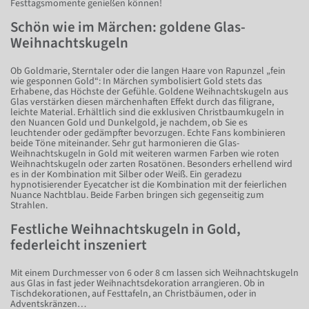
Festtagsmomente genießen können!
Schön wie im Märchen: goldene Glas-
Weihnachtskugeln
Ob Goldmarie, Sterntaler oder die langen Haare von Rapunzel „fein
wie gesponnen Gold“: In Märchen symbolisiert Gold stets das
Erhabene, das Höchste der Gefühle. Goldene Weihnachtskugeln aus
Glas verstärken diesen märchenhaften Effekt durch das filigrane,
leichte Material. Erhältlich sind die exklusiven Christbaumkugeln in
den Nuancen Gold und Dunkelgold, je nachdem, ob Sie es
leuchtender oder gedämpfter bevorzugen. Echte Fans kombinieren
beide Töne miteinander. Sehr gut harmonieren die Glas-
Weihnachtskugeln in Gold mit weiteren warmen Farben wie roten
Weihnachtskugeln oder zarten Rosatönen. Besonders erhellend wird
es in der Kombination mit Silber oder Weiß. Ein geradezu
hypnotisierender Eyecatcher ist die Kombination mit der feierlichen
Nuance Nachtblau. Beide Farben bringen sich gegenseitig zum
Strahlen.
Festliche Weihnachtskugeln in Gold,
federleicht inszeniert
Mit einem Durchmesser von 6 oder 8 cm lassen sich Weihnachtskugeln
aus Glas in fast jeder Weihnachtsdekoration arrangieren. Ob in
Tischdekorationen, auf Festtafeln, an Christbäumen, oder in
Adventskränzen…