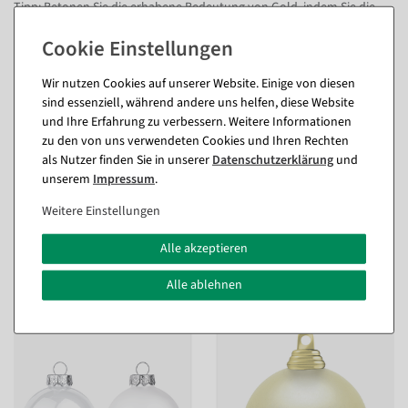
Tipp: Betonen Sie die erhabene Bedeutung von Gold, indem Sie die
Kugeln in märchenhafte Sphären versetzen. Sprich: Basteln Sie daraus
Girlanden, die Sie zum Beispiel oberhalb des Esszimmertisches
anbringen, als Decken- oder Fensterschmuck in luftiger Höhe. Dazu
noch eine Sternkette, eine Lametta-Girlande oder ein Lametta-
Vorhang in Gold – Rapunzel, lass dein Haar zum Weihnachtsfest
Wir nutzen Cookies auf unserer Website. Einige von diesen
herunter!
sind essenziell, während andere uns helfen, diese Website
und Ihre Erfahrung zu verbessern. Weitere Informationen
Wie viele Weihnachtskugeln brauche ich für welchen Baum?
zu den von uns verwendeten Cookies und Ihren Rechten
als Nutzer finden Sie in unserer
Daten­schutz­erklärung
und
unserem
Impressum
.
Fragen zum Artikel
Weitere Einstellungen
Alle akzeptieren
Passende Artikel zu diesem Produkt
Alle ablehnen
(8)