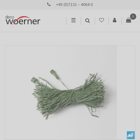
+49 (0)7131 – 4064 0
0
☰