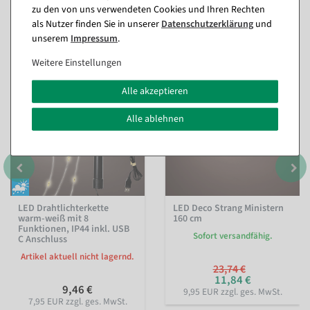
zu den von uns verwendeten Cookies und Ihren Rechten
Passende Artikel zu diesem Produkt
als Nutzer finden Sie in unserer
Daten­schutz­erklärung
und
(8)
unserem
Impressum
.
Weitere Einstellungen
%
Alle akzeptieren
Alle ablehnen
LED Drahtlichterkette
LED Deco Strang Ministern
warm-weiß mit 8
160 cm
Funktionen, IP44 inkl. USB
Sofort versandfähig.
C Anschluss
Artikel aktuell nicht lagernd.
23,74 €
11,84 €
9,46 €
9,95 EUR zzgl. ges. MwSt.
7,95 EUR zzgl. ges. MwSt.