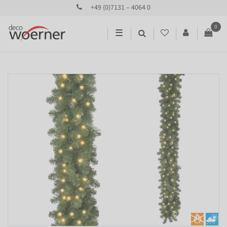
+49 (0)7131 – 4064 0
0
☰