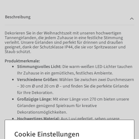
Beschreibung
Dekorieren Sie in der Weihnachtszeit mit unseren hochwertigen
Tannengirlanden, die jedem Zuhause in eine festliche Stimmung
verleiht. Unsere Girlanden sind perfekt für drinnen und draußen
geeignet, dank der Schutzklasse IP44, die sie vor Spritzwasser und
Staub schützt.
Produktmerkmale:
Stimmungsvolles Licht:
Die warm-weißen LED-Lichter tauchen
Ihr Zuhause in ein gemütliches, festliches Ambiente.
Verschiedene Größen:
Wählen Sie zwischen zwei Durchmessern
– 30 cm Ø und 20 cm Ø – und finden Sie die perfekte Girlande
für Ihre Dekoration.
Großzügige Länge:
Mit einer Länge von 270 cm bieten unsere
Girlanden genügend Spielraum für kreative
Dekorationsmöglichkeiten.
Hochwertiges Material:
Aus Luvi gefertigt, sehen unsere
Girlanden nicht nur besonders realistisch aus, sondern sind
auch langlebig und pflegeleicht.
Vielseitig einsetzbar:
Ideal für Türen, Fenster, Treppengeländer,