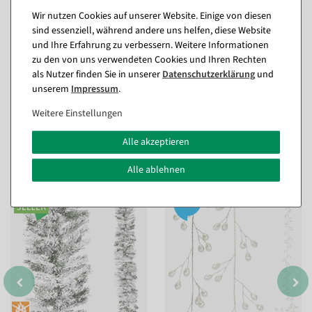
Kamine und vieles mehr. Dank der IP44-Schutzklasse auch
Wir nutzen Cookies auf unserer Website. Einige von diesen
perfekt für den Außenbereich geeignet.
sind essenziell, während andere uns helfen, diese Website
und Ihre Erfahrung zu verbessern. Weitere Informationen
zu den von uns verwendeten Cookies und Ihren Rechten
Fragen zum Artikel
als Nutzer finden Sie in unserer
Daten­schutz­erklärung
und
unserem
Impressum
.
Weitere Einstellungen
Passende Artikel zu diesem Produkt
Alle akzeptieren
(8)
Alle ablehnen