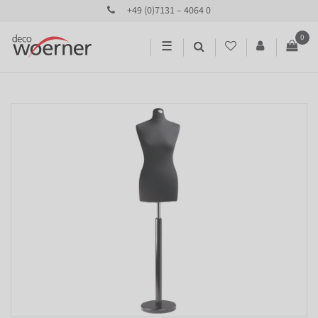
+49 (0)7131 – 4064 0
0
☰