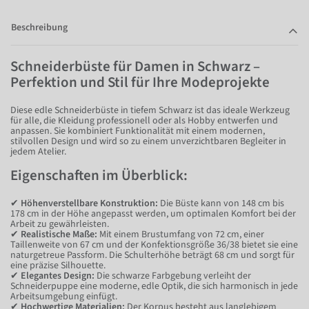
Beschreibung
Schneiderbüste für Damen in Schwarz –
Perfektion und Stil für Ihre Modeprojekte
Diese edle Schneiderbüste in tiefem Schwarz ist das ideale Werkzeug
für alle, die Kleidung professionell oder als Hobby entwerfen und
anpassen. Sie kombiniert Funktionalität mit einem modernen,
stilvollen Design und wird so zu einem unverzichtbaren Begleiter in
jedem Atelier.
Eigenschaften im Überblick:
✔
Höhenverstellbare Konstruktion:
Die Büste kann von 148 cm bis
178 cm in der Höhe angepasst werden, um optimalen Komfort bei der
Arbeit zu gewährleisten.
✔
Realistische Maße:
Mit einem Brustumfang von 72 cm, einer
Taillenweite von 67 cm und der Konfektionsgröße 36/38 bietet sie eine
naturgetreue Passform. Die Schulterhöhe beträgt 68 cm und sorgt für
eine präzise Silhouette.
✔
Elegantes Design:
Die schwarze Farbgebung verleiht der
Schneiderpuppe eine moderne, edle Optik, die sich harmonisch in jede
Arbeitsumgebung einfügt.
✔
Hochwertige Materialien:
Der Korpus besteht aus langlebigem