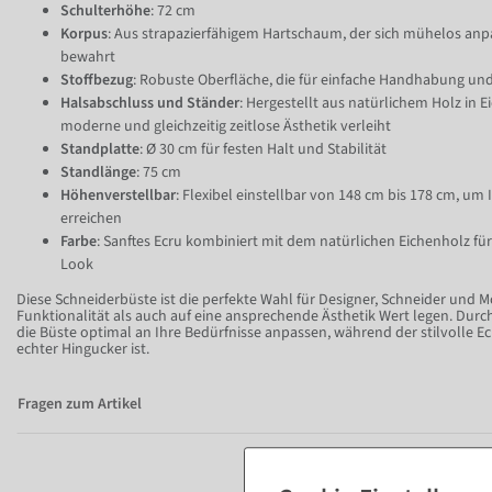
Schulterhöhe
: 72 cm
Korpus
: Aus strapazierfähigem Hartschaum, der sich mühelos anp
bewahrt
Stoffbezug
: Robuste Oberfläche, die für einfache Handhabung und
Halsabschluss und Ständer
: Hergestellt aus natürlichem Holz in E
moderne und gleichzeitig zeitlose Ästhetik verleiht
Standplatte
: Ø 30 cm für festen Halt und Stabilität
Standlänge
: 75 cm
Höhenverstellbar
: Flexibel einstellbar von 148 cm bis 178 cm, um 
erreichen
Farbe
: Sanftes Ecru kombiniert mit dem natürlichen Eichenholz f
Look
Diese Schneiderbüste ist die perfekte Wahl für Designer, Schneider und 
Funktionalität als auch auf eine ansprechende Ästhetik Wert legen. Durch
die Büste optimal an Ihre Bedürfnisse anpassen, während der stilvolle E
echter Hingucker ist.
Fragen zum Artikel