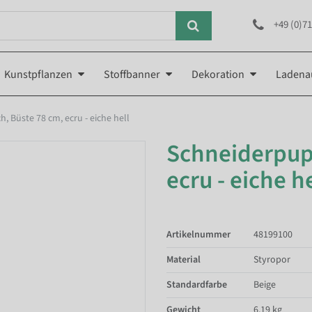
+49 (0)71
Kunstpflanzen
Stoffbanner
Dekoration
Ladena
 Büste 78 cm, ecru - eiche hell
Schneiderpup
ecru - eiche he
Artikelnummer
48199100
Material
Styropor
Standardfarbe
Beige
Gewicht
6.19 kg