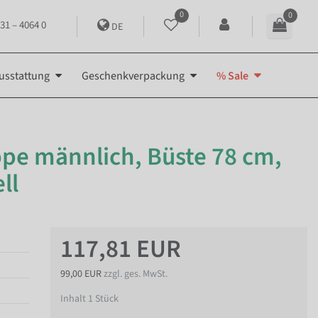
0
0
31 – 4064 0
DE
usstattung
Geschenkverpackung
% Sale
pe männlich, Büste 78 cm,
ll
117,81 EUR
99,00 EUR
zzgl. ges. MwSt.
Inhalt
1
Stück