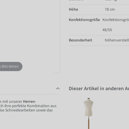
Höhe
78 cm
Konfektionsgröße
Konfektionsgr
48/50
Besonderheit
höhenverstel
Bild fahren
Dieser Artikel in anderen 
k mit unserer
Herren-
ch ihre perfekte Kombination aus
zise Schneidearbeiten sowie das