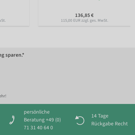
136,85 €
wSt.
115,00 EUR zzgl. ges. MwSt.
ng sparen.*
ehr!
persönliche
14 Tage
Beratung +49 (0)
Rückgabe Recht
71 31 40 64 0