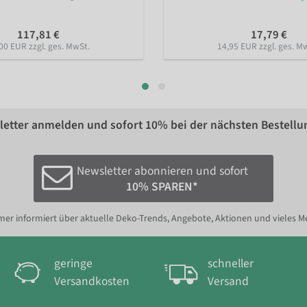
117,81 €
17,79 €
00 EUR zzgl. ges. MwSt.
14,95 EUR zzgl. ges. M
etter anmelden und sofort
10%
bei der nächsten Bestellu
Newsletter abonnieren und sofort
10% SPAREN*
er informiert über aktuelle Deko-Trends, Angebote, Aktionen und vieles M
geringe
schneller
Versandkosten
Versand