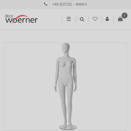
+49 (0)7131 – 4064 0
0
☰