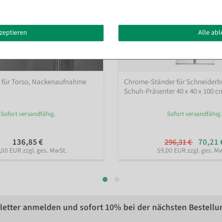
kzeptieren
Alle ab
r für Torso, Nackenaufnahme
Chrome-Ständer für Schneiderb
Schuh-Präsenter 40 x 40 x 100 c
Sofort versandfähig.
Sofort versandfähig.
136,85 €
70,21 
296,31 €
,00 EUR zzgl. ges. MwSt.
59,00 EUR zzgl. ges. M
etter anmelden und sofort
10%
bei der nächsten Bestellu