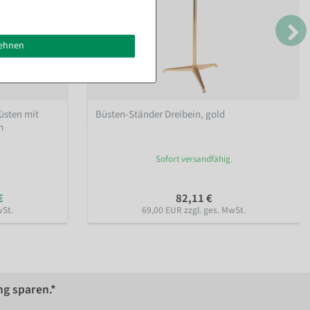
lehnen
üsten mit
Büsten-Ständer Dreibein, gold
m
Sofort versandfähig.
€
82,11 €
wSt.
69,00 EUR zzgl. ges. MwSt.
ng sparen.*