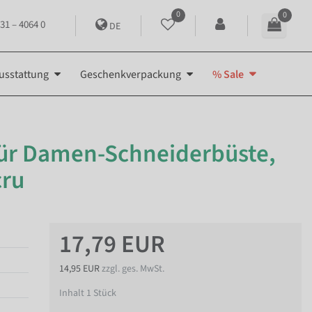
0
0
31 – 4064 0
DE
usstattung
Geschenkverpackung
% Sale
für Damen-Schneiderbüste,
cru
17,79 EUR
14,95 EUR
zzgl. ges. MwSt.
Inhalt
1
Stück