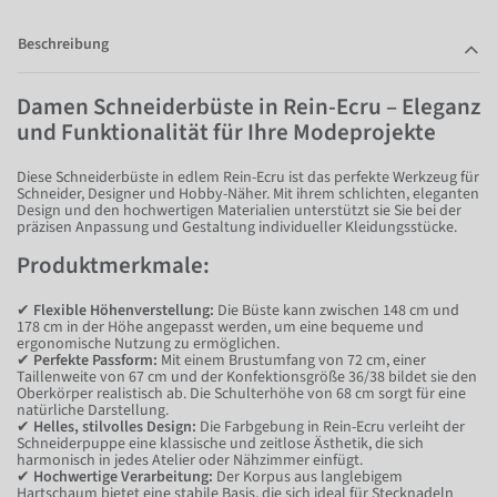
Beschreibung
Damen Schneiderbüste in Rein-Ecru – Eleganz
und Funktionalität für Ihre Modeprojekte
Diese Schneiderbüste in edlem Rein-Ecru ist das perfekte Werkzeug für
Schneider, Designer und Hobby-Näher. Mit ihrem schlichten, eleganten
Design und den hochwertigen Materialien unterstützt sie Sie bei der
präzisen Anpassung und Gestaltung individueller Kleidungsstücke.
Produktmerkmale:
✔
Flexible Höhenverstellung:
Die Büste kann zwischen 148 cm und
178 cm in der Höhe angepasst werden, um eine bequeme und
ergonomische Nutzung zu ermöglichen.
✔
Perfekte Passform:
Mit einem Brustumfang von 72 cm, einer
Taillenweite von 67 cm und der Konfektionsgröße 36/38 bildet sie den
Oberkörper realistisch ab. Die Schulterhöhe von 68 cm sorgt für eine
natürliche Darstellung.
✔
Helles, stilvolles Design:
Die Farbgebung in Rein-Ecru verleiht der
Schneiderpuppe eine klassische und zeitlose Ästhetik, die sich
harmonisch in jedes Atelier oder Nähzimmer einfügt.
✔
Hochwertige Verarbeitung:
Der Korpus aus langlebigem
Hartschaum bietet eine stabile Basis, die sich ideal für Stecknadeln