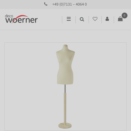
+49 (0)7131 – 4064 0
0
☰