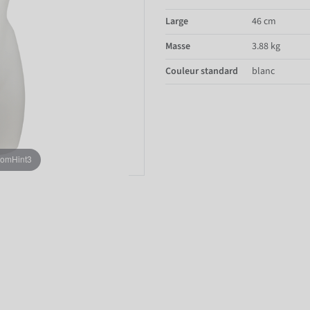
Large
46 cm
Masse
3.88 kg
Couleur standard
blanc
oomHint3