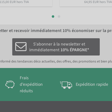
115,00 EUR hors TVA
64,95 EUR hors TVA
letter et recevoir immédiatement
10%
économiser sur la p
S'abonner à la newsletter et
immédiatement
10% ÉPARGNE*
nformé des tendances déco actuelles, des offres, des promotions et bien pl
Frais
d'expédition
Expédition rapide
réduits