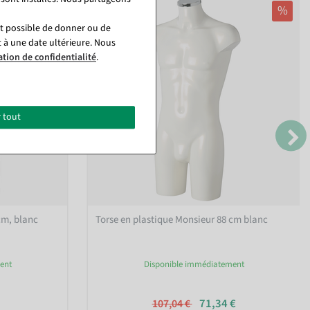
%
st possible de donner ou de
t à une date ultérieure. Nous
ation de confidentialité
.
 tout
cm, blanc
Torse en plastique Monsieur 88 cm blanc
ent
Disponible immédiatement
71,34 €
107,04 €