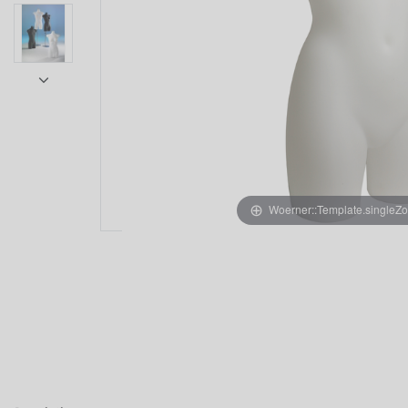
Woerner::Template.singleZ