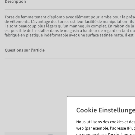
Description
Torse de femme tenant d'aplomb avec élément pour jambe pour la présen
de vêtements. L’avantage des torses est leur facilité de manipulation - il
ils sont beaucoup plus légers qu'un mannequin complet. En raison de la fa
Item 1 of
est possible de l’installer dans le magasin à hauteur de regard en tant qu
10
fabriqué en plastique indéformable avec une surface satinée mate. Il est l
Questions sur l'article
Nous utilisons des cookies et des
web (par exemple, l'adresse IP), 
ou pour analyser l'accès à notre