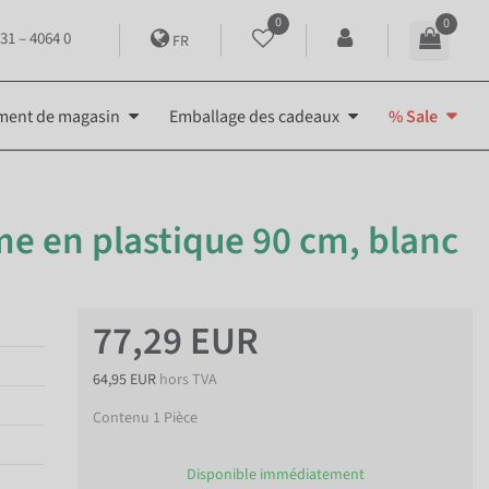
0
0
31 – 4064 0
FR
ment de magasin
Emballage des cadeaux
% Sale
e en plastique 90 cm, blanc
77,29 EUR
64,95 EUR
hors TVA
Contenu
1
Pièce
Disponible immédiatement