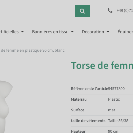
+49 (0)71
tificielles
Bannières en tissu
Décoration
Équipe
 de femme en plastique 90 cm, blanc
Torse de femm
Référence de l’article
54577800
Matériau
Plastic
Surface
mat
taille de vêtements
Taille 36/38
Hauteur
90 cm