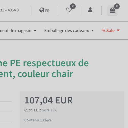
0
0
31 – 4064 0
FR
ment de magasin
Emballage des cadeaux
% Sale
e PE respectueux de
nt, couleur chair
107,04 EUR
89,95 EUR
hors TVA
Contenu
1
Pièce