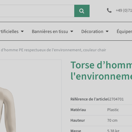
+49 (0)71
tificielles
Bannières en tissu
Décoration
Équipe
 d’homme PE respectueux de l'environnement, couleur chair
Torse d’homm
l'environneme
Référence de l’article
62704701
Matériau
Plastic
Hauteur
70 cm
Masse
5.38 kg