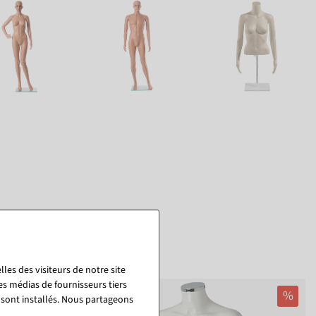
les des visiteurs de notre site
es médias de fournisseurs tiers
%
 sont installés. Nous partageons