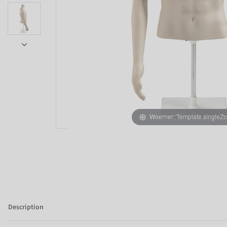
Woerner::Template.singleZ
Description