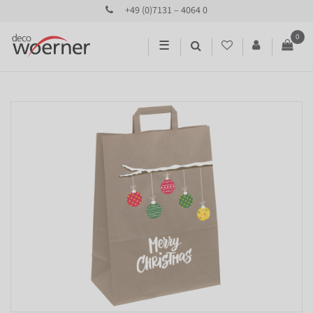
+49 (0)7131 – 4064 0
0
☰