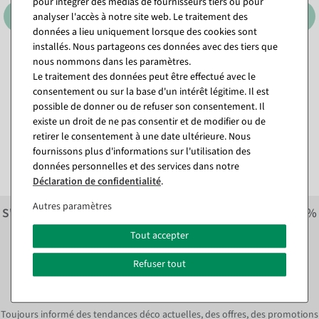
pour intégrer des médias de fournisseurs tiers ou pour
analyser l'accès à notre site web. Le traitement des
données a lieu uniquement lorsque des cookies sont
installés. Nous partageons ces données avec des tiers que
nous nommons dans les paramètres.
Cabas en papier avec cœurs
Sac cabas en papier Merci 35
Le traitement des données peut être effectué avec le
colorés 35 x 26 x 12 cm
x 26 x 12 cm
consentement ou sur la base d'un intérêt légitime. Il est
Disponible immédiatement
Disponible immédiatement
possible de donner ou de refuser son consentement. Il
existe un droit de ne pas consentir et de modifier ou de
23,74 €
23,74 €
retirer le consentement à une date ultérieure. Nous
19,95 EUR hors TVA
19,95 EUR hors TVA
fournissons plus d'informations sur l'utilisation des
données personnelles et des services dans notre
Déclaration de confidentialité
.
Autres paramètres
S'inscrire à la newsletter et recevoir immédiatement
10%
économiser sur la prochaine commande.*
Tout accepter
S'abonner à la newsletter et
Refuser tout
immédiatement
10% ÉPARGNE*
Toujours informé des tendances déco actuelles, des offres, des promotions