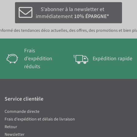
S'abonner à la newsletter et
immédiatement
10% ÉPARGNE*
nformé des tendances déco actuelles, des offres, des promotions et bien pl
Frais
d'expédition
Expédition rapide
réduits
Service clientèle
Commande directe
Frais d'expédition et délais de livraison
Retour
Newsletter