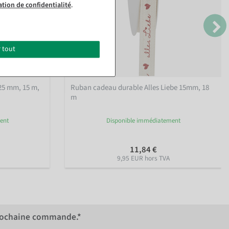
ation de confidentialité
.
 tout
25 mm, 15 m
,
Ruban cadeau durable Alles Liebe 15mm, 18
m
ent
Disponible immédiatement
11,84 €
9,95 EUR hors TVA
rochaine commande.*