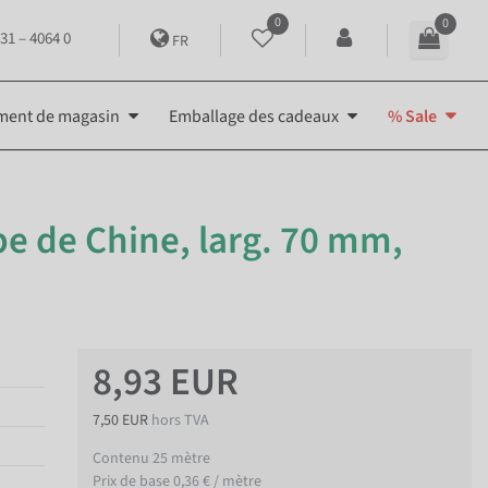
0
0
31 – 4064 0
FR
ment de magasin
Emballage des cadeaux
% Sale
e de Chine, larg. 70 mm,
8,93 EUR
7,50 EUR
hors TVA
Contenu
25
mètre
Prix de base
0,36 € / mètre