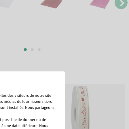
les des visiteurs de notre site
es médias de fournisseurs tiers
 sont installés. Nous partageons
st possible de donner ou de
t à une date ultérieure. Nous