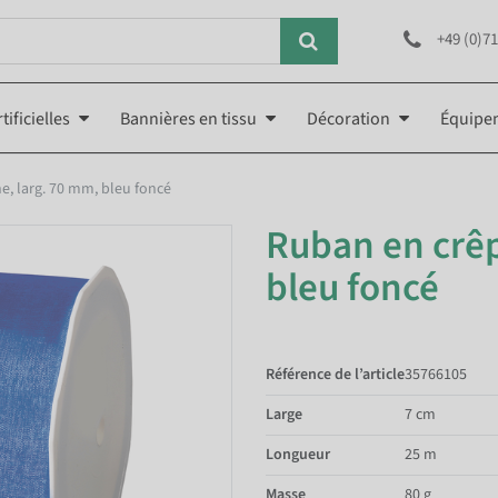
+49 (0)71
tificielles
Bannières en tissu
Décoration
Équipe
e, larg. 70 mm, bleu foncé
Ruban en crêp
bleu foncé
Référence de l’article
35766105
Large
7 cm
Longueur
25 m
Masse
80 g