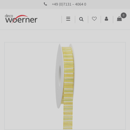
+49 (0)7131 – 4064 0
0
☰