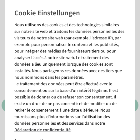
Questions sur l'article
Nous utilisons des cookies et des technologies similaires
sur notre site web et traitons les données personnelles des
visiteurs de notre site web (par exemple, l'adresse IP), par
exemple pour personnaliser le contenu et les publicités,
Vous pourriez aussi aimer (8)
pour intégrer des médias de fournisseurs tiers ou pour
analyser l'accès à notre site web. Le traitement des
données a lieu uniquement lorsque des cookies sont
installés. Nous partageons ces données avec des tiers que
nous nommons dans les paramètres.
Le traitement des données peut être effectué avec le
consentement ou sur la base d'un intérêt légitime. Il est
possible de donner ou de refuser son consentement. Il
existe un droit de ne pas consentir et de modifier ou de
retirer le consentement à une date ultérieure. Nous
fournissons plus d'informations sur l'utilisation des
données personnelles et des services dans notre
Ruban cadeau durable
Ruban cadeau durable Alles
Déclaration de confidentialité
.
Lieblingsmensch 15mm
Liebe 15mm, 18 m
18m
Disponible immédiatement