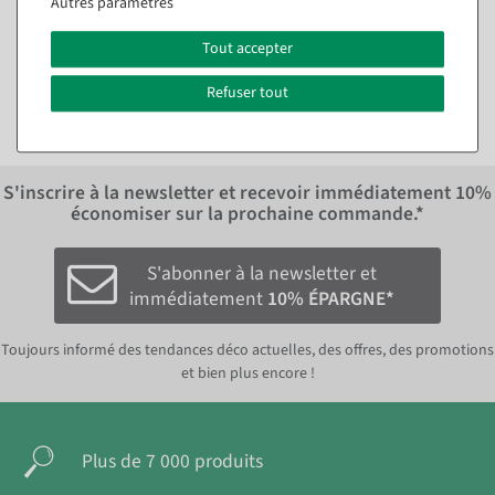
Autres paramètres
Disponible immédiatement
11,84 €
Tout accepter
11,84 €
9,95 EUR hors TVA
9,95 EUR hors TVA
Refuser tout
S'inscrire à la newsletter et recevoir immédiatement
10%
économiser sur la prochaine commande.*
S'abonner à la newsletter et
immédiatement
10% ÉPARGNE*
Toujours informé des tendances déco actuelles, des offres, des promotions
et bien plus encore !
Plus de 7 000 produits