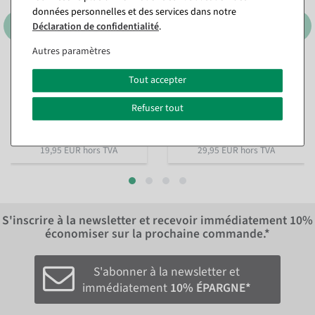
données personnelles et des services dans notre
Déclaration de confidentialité
.
Autres paramètres
Set de biscuits petit, 5
Pomme au chocolat 7cm lait
Tout accepter
pièces
entier
Disponible immédiatement
Disponible immédiatement
Refuser tout
23,74 €
35,64 €
19,95 EUR hors TVA
29,95 EUR hors TVA
S'inscrire à la newsletter et recevoir immédiatement
10%
économiser sur la prochaine commande.*
S'abonner à la newsletter et
immédiatement
10% ÉPARGNE*