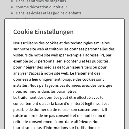
Dans les vitrines de magasins
comme décoration d'intérieur
Dans les écoles et les jardins d'enfants
Pour les nutritionnistes
Nos aliments factices sont fabriqués à la main avec beaucoup de soin
et ressemblent à s'y méprendre à leurs modèles.
Nous utilisons des cookies et des technologies similaires
Application aliments factices
sur notre site web et traitons les données personnelles des
visiteurs de notre site web (par exemple, l'adresse IP), par
exemple pour personnaliser le contenu et les publicités,
Questions sur l'article
pour intégrer des médias de fournisseurs tiers ou pour
analyser l'accès à notre site web. Le traitement des
données a lieu uniquement lorsque des cookies sont
installés. Nous partageons ces données avec des tiers que
Vous pourriez aussi aimer (8)
nous nommons dans les paramètres.
Le traitement des données peut être effectué avec le
consentement ou sur la base d'un intérêt légitime. Il est
possible de donner ou de refuser son consentement. Il
existe un droit de ne pas consentir et de modifier ou de
retirer le consentement à une date ultérieure. Nous
fournissons plus d'informations sur l'utilisation des