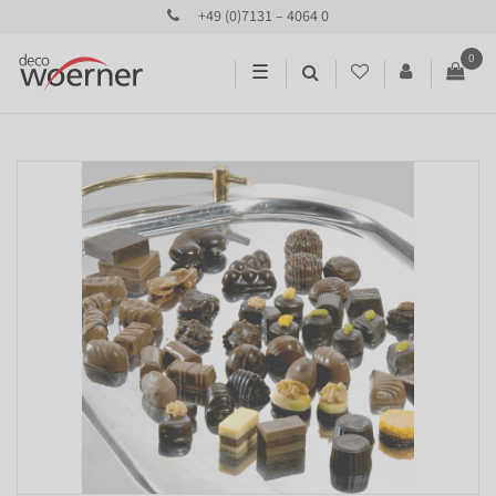
+49 (0)7131 – 4064 0
0
☰