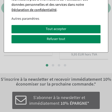
données personnelles et des services dans notre
Déclaration de confidentialité
.
Autres paramètres
Cabas en papier avec cœurs
Ruban cadeau durable
colorés 35 x 26 x 12 cm
Lieblingsmensch 15mm
Tout accepter
18m
Disponible immédiatement
Disponible immédiatement
Refuser tout
23,74 €
11,84 €
19,95 EUR hors TVA
9,95 EUR hors TVA
S'inscrire à la newsletter et recevoir immédiatement
10%
économiser sur la prochaine commande.*
S'abonner à la newsletter et
immédiatement
10% ÉPARGNE*