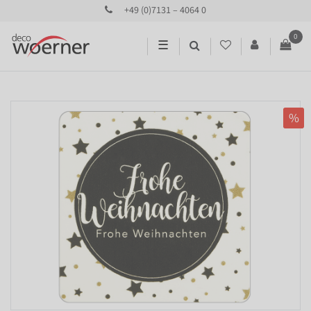
+49 (0)7131 – 4064 0
0
☰
%