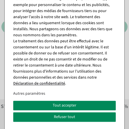
exemple pour personnaliser le contenu et les publicités,
pour intégrer des médias de fournisseurs tiers ou pour
analyser l'accès à notre site web. Le traitement des
données a lieu uniquement lorsque des cookies sont
installés. Nous partageons ces données avec des tiers que
nous nommons dans les paramètres.
Le traitement des données peut être effectué avec le
consentement ou sur la base d'un intérêt légitime. Il est
Guirlande de sapin avec LED
Guirlande de sapin floquée,
blanc chaud, 270 cm
270 cm, Ø 30 cm
possible de donner ou de refuser son consentement. Il
existe un droit de ne pas consentir et de modifier ou de
Disponible immédiatement
Disponible immédiatement
retirer le consentement à une date ultérieure. Nous
En différentes versions
fournissons plus d'informations sur l'utilisation des
à partir de 77,29 €
59,44 €
données personnelles et des services dans notre
64,95 EUR hors TVA
49,95 EUR hors TVA
Déclaration de confidentialité
.
Autres paramètres
Tout accepter
S'inscrire à la newsletter et recevoir immédiatement
10%
économiser sur la prochaine commande.*
Refuser tout
S'abonner à la newsletter et