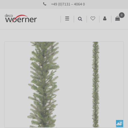
+49 (0)7131 – 4064 0
0
☰