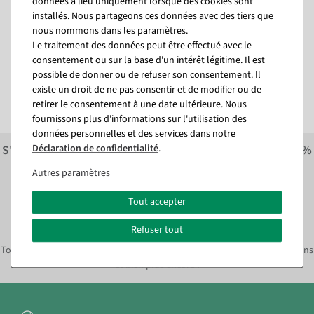
données a lieu uniquement lorsque des cookies sont
Pistolet à étiqueter Arrow 9
Fils d&#039;attache
installés. Nous partageons ces données avec des tiers que
S, aiguille standard
standard 40 mm, 5000 pces
nous nommons dans les paramètres.
Disponible immédiatement
Disponible immédiatement
Le traitement des données peut être effectué avec le
consentement ou sur la base d'un intérêt légitime. Il est
11,84 €
10,65 €
possible de donner ou de refuser son consentement. Il
9,95 EUR hors TVA
8,95 EUR hors TVA
existe un droit de ne pas consentir et de modifier ou de
retirer le consentement à une date ultérieure. Nous
fournissons plus d'informations sur l'utilisation des
données personnelles et des services dans notre
Déclaration de confidentialité
.
S'inscrire à la newsletter et recevoir immédiatement
10%
économiser sur la prochaine commande.*
Autres paramètres
S'abonner à la newsletter et
Tout accepter
immédiatement
10% ÉPARGNE*
Refuser tout
Toujours informé des tendances déco actuelles, des offres, des promotions
et bien plus encore !