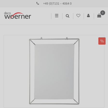
+49 (0)7131 – 4064 0
0
☰
%