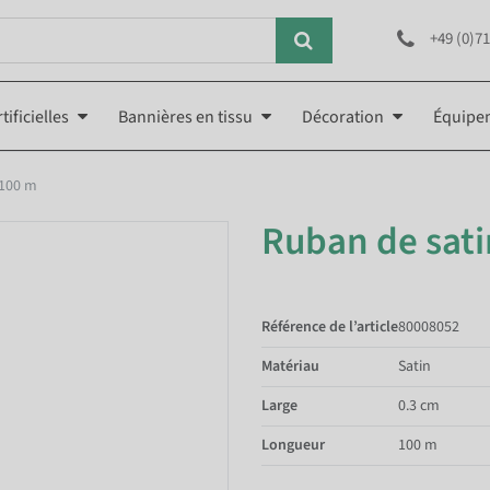
+49 (0)71
tificielles
Bannières en tissu
Décoration
Équipe
 100 m
Ruban de sati
Référence de l’article
80008052
Matériau
Satin
Large
0.3 cm
Longueur
100 m