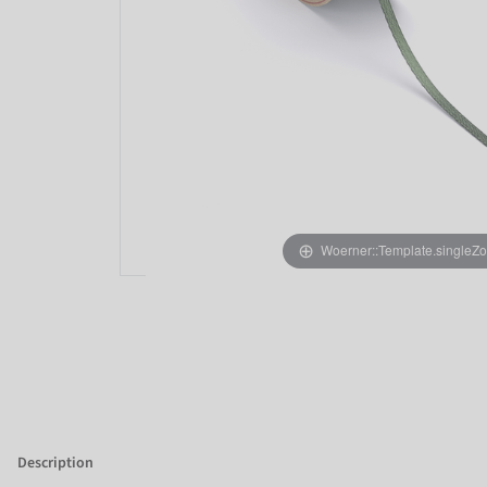
Woerner::Template.singleZ
Description