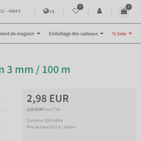
0
0
31 – 4064 0
FR
ment de magasin
Emballage des cadeaux
% Sale
n 3 mm / 100 m
2,98 EUR
2,50 EUR
hors TVA
Contenu
100
mètre
Prix de base
0,03 € / mètre