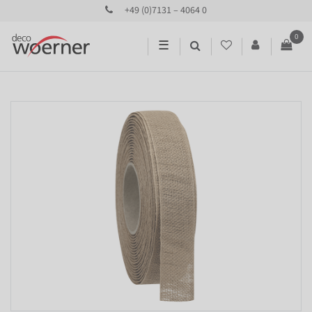
+49 (0)7131 – 4064 0
0
☰