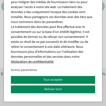
pour intégrer des médias de fournisseurs tiers ou pour
analyser l'accès à notre site web. Le traitement des
données a lieu uniquement lorsque des cookies sont
installés. Nous partageons ces données avec des tiers que
Ruban cadeau durable
Collier de perles rouge 1000
nous nommons dans les paramètres.
Lieblingsmensch 15mm
cm
Le traitement des données peut être effectué avec le
18m
Disponible immédiatement
consentement ou sur la base d'un intérêt légitime. Il est
Disponible immédiatement
possible de donner ou de refuser son consentement. Il
existe un droit de ne pas consentir et de modifier ou de
5,89 €
11,84 €
3,51 €
retirer le consentement à une date ultérieure. Nous
9,95 EUR hors TVA
2,95 EUR hors TVA
fournissons plus d'informations sur l'utilisation des
données personnelles et des services dans notre
Déclaration de confidentialité
.
Autres paramètres
S'inscrire à la newsletter et recevoir immédiatement
10%
économiser sur la prochaine commande.*
Tout accepter
Refuser tout
S'abonner à la newsletter et
immédiatement
10% ÉPARGNE*