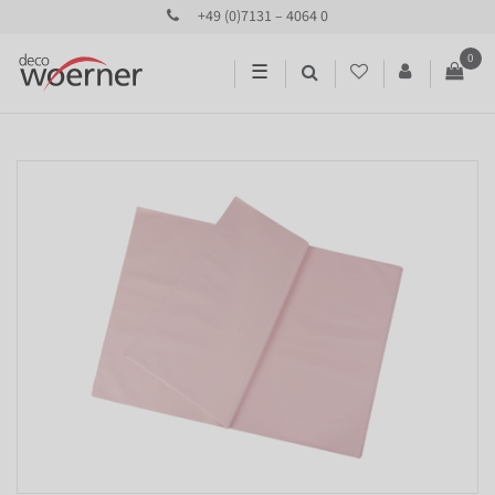
+49 (0)7131 – 4064 0
0
☰