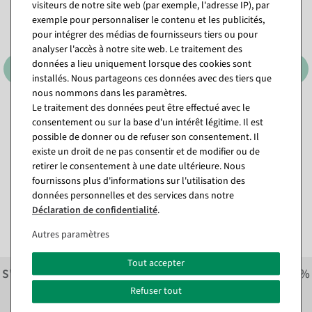
visiteurs de notre site web (par exemple, l'adresse IP), par
exemple pour personnaliser le contenu et les publicités,
pour intégrer des médias de fournisseurs tiers ou pour
analyser l'accès à notre site web. Le traitement des
données a lieu uniquement lorsque des cookies sont
installés. Nous partageons ces données avec des tiers que
nous nommons dans les paramètres.
Le traitement des données peut être effectué avec le
Papier cadeau double face à
Papier cadeau "Tempête de
pois & à rayures d&#039;un
fleurs roses", largeur 70 cm,
consentement ou sur la base d'un intérêt légitime. Il est
côté 50 m
rouleau de 40 m
possible de donner ou de refuser son consentement. Il
Disponible immédiatement
Disponible immédiatement
existe un droit de ne pas consentir et de modifier ou de
retirer le consentement à une date ultérieure. Nous
23,74 €
fournissons plus d'informations sur l'utilisation des
47,54 €
35,64 €
19,95 EUR hors TVA
données personnelles et des services dans notre
29,95 EUR hors TVA
Déclaration de confidentialité
.
Autres paramètres
Tout accepter
S'inscrire à la newsletter et recevoir immédiatement
10%
économiser sur la prochaine commande.*
Refuser tout