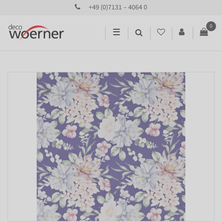
+49 (0)7131 – 4064 0
0
☰