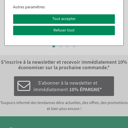
côté 50 m
rouleau de 40 m
Autres paramètres
Disponible immédiatement
Disponible immédiatement
Tout accepter
23,74 €
47,54 €
35,64 €
19,95 EUR hors TVA
Refuser tout
29,95 EUR hors TVA
S'inscrire à la newsletter et recevoir immédiatement
10%
économiser sur la prochaine commande.*
S'abonner à la newsletter et
immédiatement
10% ÉPARGNE*
Toujours informé des tendances déco actuelles, des offres, des promotions
et bien plus encore !