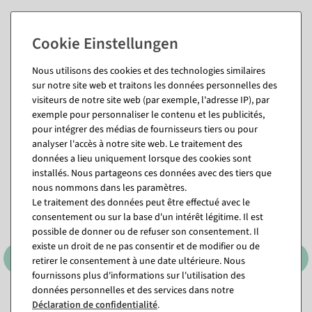
Nous utilisons des cookies et des technologies similaires
sur notre site web et traitons les données personnelles des
visiteurs de notre site web (par exemple, l'adresse IP), par
exemple pour personnaliser le contenu et les publicités,
Vous pourriez aussi aimer (8)
pour intégrer des médias de fournisseurs tiers ou pour
analyser l'accès à notre site web. Le traitement des
données a lieu uniquement lorsque des cookies sont
%
installés. Nous partageons ces données avec des tiers que
nous nommons dans les paramètres.
Le traitement des données peut être effectué avec le
consentement ou sur la base d'un intérêt légitime. Il est
possible de donner ou de refuser son consentement. Il
existe un droit de ne pas consentir et de modifier ou de
retirer le consentement à une date ultérieure. Nous
fournissons plus d'informations sur l'utilisation des
données personnelles et des services dans notre
Papier cadeau double face à
Papier cadeau "Tempête de
Déclaration de confidentialité
.
pois & à rayures d&#039;un
fleurs roses", largeur 70 cm,