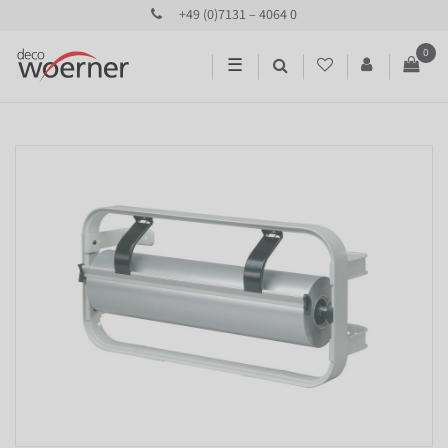
+49 (0)7131 – 4064 0
0
☰