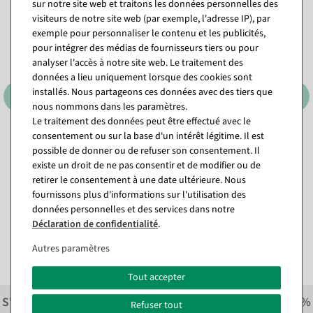
sur notre site web et traitons les données personnelles des
visiteurs de notre site web (par exemple, l'adresse IP), par
exemple pour personnaliser le contenu et les publicités,
pour intégrer des médias de fournisseurs tiers ou pour
analyser l'accès à notre site web. Le traitement des
données a lieu uniquement lorsque des cookies sont
installés. Nous partageons ces données avec des tiers que
nous nommons dans les paramètres.
Le traitement des données peut être effectué avec le
consentement ou sur la base d'un intérêt légitime. Il est
Dévidoir supplémentaire
Dévidoir supplémentaire
"Standard" larg. de rouleau
"Standard" larg. de rouleau
possible de donner ou de refuser son consentement. Il
75 cm
50 cm
existe un droit de ne pas consentir et de modifier ou de
Disponible immédiatement
Prêt à être expédié dans
retirer le consentement à une date ultérieure. Nous
environ 3 semaines
fournissons plus d'informations sur l'utilisation des
117,81 €
données personnelles et des services dans notre
105,91 €
99,00 EUR hors TVA
Déclaration de confidentialité
.
89,00 EUR hors TVA
Autres paramètres
Tout accepter
S'inscrire à la newsletter et recevoir immédiatement
10%
Refuser tout