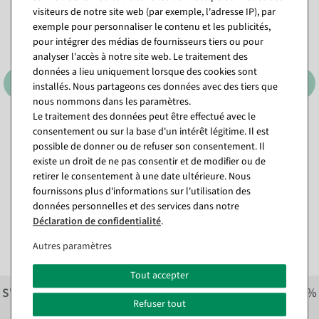
visiteurs de notre site web (par exemple, l'adresse IP), par
exemple pour personnaliser le contenu et les publicités,
pour intégrer des médias de fournisseurs tiers ou pour
analyser l'accès à notre site web. Le traitement des
données a lieu uniquement lorsque des cookies sont
installés. Nous partageons ces données avec des tiers que
nous nommons dans les paramètres.
Le traitement des données peut être effectué avec le
Dévidoir supplémentaire
Dévidoir supplémentaire
consentement ou sur la base d'un intérêt légitime. Il est
"Standard" larg. de rouleau
"Standard" larg. de rouleau
possible de donner ou de refuser son consentement. Il
75 cm
50 cm
existe un droit de ne pas consentir et de modifier ou de
Disponible immédiatement
Prêt à être expédié dans
retirer le consentement à une date ultérieure. Nous
environ 3 semaines
fournissons plus d'informations sur l'utilisation des
117,81 €
données personnelles et des services dans notre
105,91 €
99,00 EUR hors TVA
Déclaration de confidentialité
.
89,00 EUR hors TVA
Autres paramètres
Tout accepter
S'inscrire à la newsletter et recevoir immédiatement
10%
Refuser tout
économiser sur la prochaine commande.*