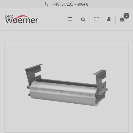
+49 (0)7131 – 4064 0
0
☰