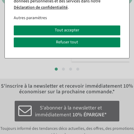
données personnelles et des services dans notre
Déclaration de confidentialité
.
Bannière en tissu
Bannière en tissu
Autres paramètres
difficilement inflammable
difficilement inflammable
Fraise 100 x 200 cm
Bricolage &amp; École 75 x
180 cm
Tout accepter
Disponible immédiatement
Disponible immédiatement
Refuser tout
35,64 €
29,69 €
29,95 EUR hors TVA
24,95 EUR hors TVA
S'inscrire à la newsletter et recevoir immédiatement
10%
économiser sur la prochaine commande.*
S'abonner à la newsletter et
immédiatement
10% ÉPARGNE*
Toujours informé des tendances déco actuelles, des offres, des promotions