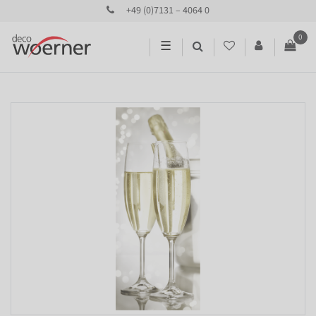
+49 (0)7131 – 4064 0
0
☰