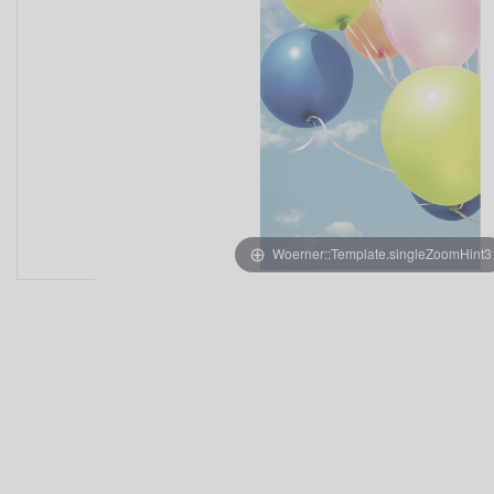
Woerner::Template.singleZoomHint3