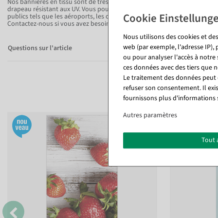
Nos bannières en tissu sont de très haute qualité, difficilement inflamma
drapeau résistant aux UV. Vous pouvez donc accrocher la bannière en tissu
publics tels que les aéroports, les centres commerciaux ou autres.
Contactez-nous si vous avez besoin de certificats pour vos documents.
Nous utilisons des cookies et des
web (par exemple, l'adresse IP), 
Questions sur l'article
ou pour analyser l'accès à notre
ces données avec des tiers que
Le traitement des données peut ê
refuser son consentement. Il exi
fournissons plus d'informations 
Autres paramètres
Tout 