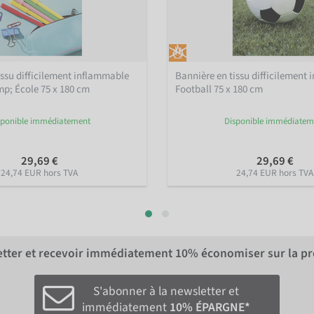
issu difficilement inflammable
Bannière en tissu difficilement
p; École 75 x 180 cm
Football 75 x 180 cm
sponible immédiatement
Disponible immédiatem
29,69 €
29,69 €
24,74 EUR hors TVA
24,74 EUR hors TVA
letter et recevoir immédiatement
10%
économiser sur la p
S'abonner à la newsletter et
immédiatement
10% ÉPARGNE*