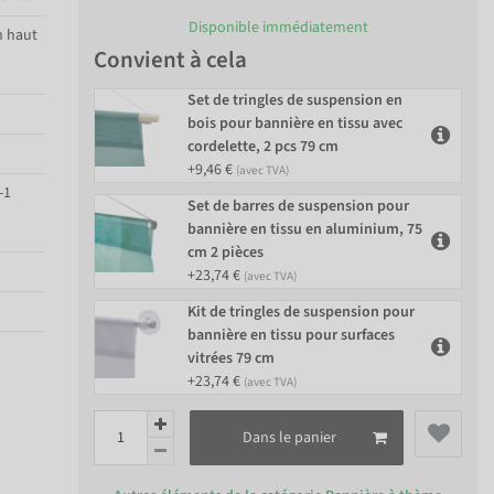
Disponible immédiatement
n haut
Convient à cela
Set de tringles de suspension en
bois pour bannière en tissu avec
cordelette, 2 pcs 79 cm
+9,46 €
(avec TVA)
-1
Set de barres de suspension pour
bannière en tissu en aluminium, 75
cm 2 pièces
+23,74 €
(avec TVA)
Kit de tringles de suspension pour
bannière en tissu pour surfaces
vitrées 79 cm
+23,74 €
(avec TVA)
Dans le panier