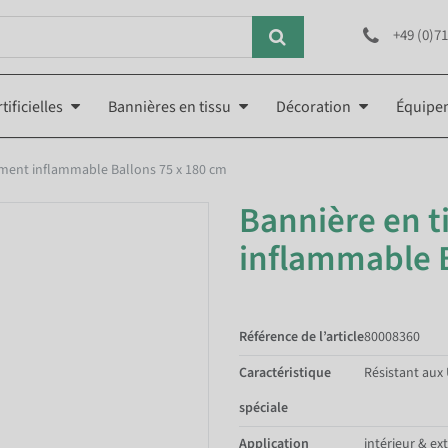
+49 (0)71
tificielles
Bannières en tissu
Décoration
Équipe
lement inflammable Ballons 75 x 180 cm
Bannière en ti
inflammable B
Référence de l’article
80008360
Caractéristique
Résistant aux
spéciale
Application
intérieur & ex