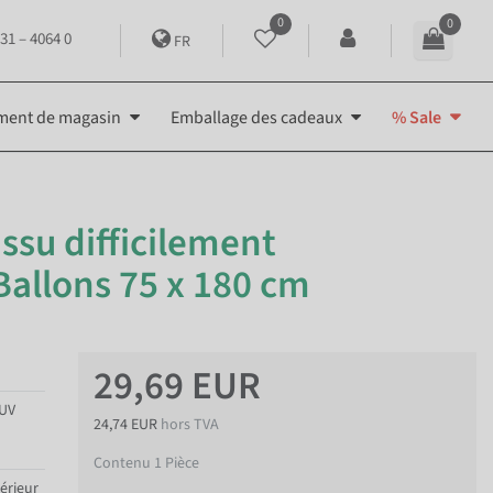
0
0
31 – 4064 0
FR
ment de magasin
Emballage des cadeaux
% Sale
ssu difficilement
allons 75 x 180 cm
29,69 EUR
 UV
24,74 EUR
hors TVA
Contenu
1
Pièce
térieur