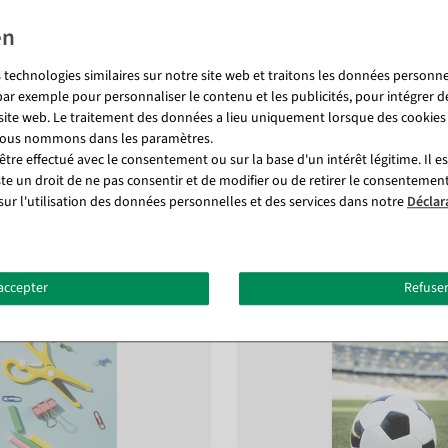
bles et fabriquées dans un tissu de
 sans crainte dans les lieux
 technologies similaires sur notre site web et traitons les données personnel
par exemple pour personnaliser le contenu et les publicités, pour intégrer d
 site web. Le traitement des données a lieu uniquement lorsque des cookies
 nous nommons dans les paramètres.
tre effectué avec le consentement ou sur la base d'un intérêt légitime. Il e
ste un droit de ne pas consentir et de modifier ou de retirer le consentemen
Vous pourriez aussi aimer (8)
sur l'utilisation des données personnelles et des services dans notre
Déclar
accepter
Refuser