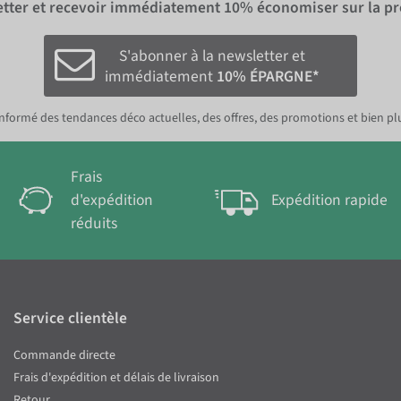
letter et recevoir immédiatement
10%
économiser sur la p
S'abonner à la newsletter et
immédiatement
10% ÉPARGNE*
nformé des tendances déco actuelles, des offres, des promotions et bien pl
Frais
d'expédition
Expédition rapide
réduits
Service clientèle
Commande directe
Frais d'expédition et délais de livraison
Retour