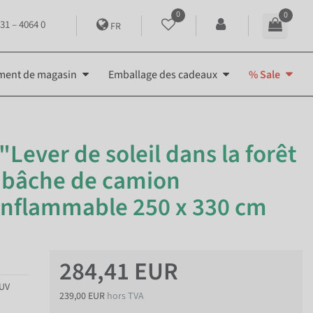
0
0
31 – 4064 0
FR
ment de magasin
Emballage des cadeaux
% Sale
Lever de soleil dans la forêt
n bâche de camion
 inflammable 250 x 330 cm
284,41 EUR
 UV
239,00 EUR
hors TVA