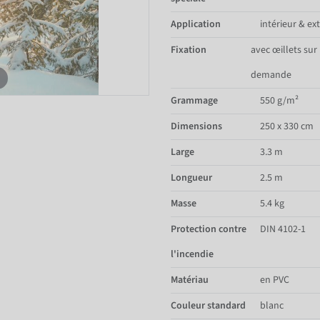
Application
intérieur & ex
Fixation
avec œillets sur
demande
Grammage
550 g/m²
Dimensions
250 x 330 cm
Large
3.3 m
Longueur
2.5 m
Masse
5.4 kg
Protection contre
DIN 4102-1
l'incendie
Matériau
en PVC
Couleur standard
blanc