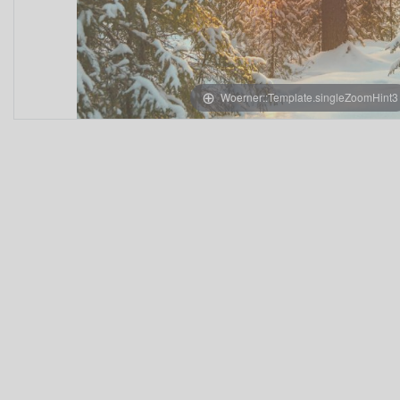
Woerner::Template.singleZoomHint3