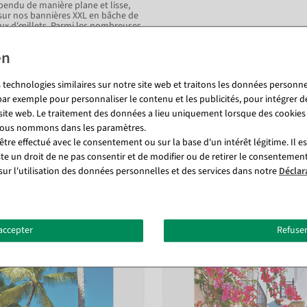
pendu de manière plane et lisse,
 sur nos bannières XXL en bâche de
x d'œillets. Parmi les nombreuses
ez ou agrafez le poster textile à un
z notre bannière décorative comme
 créez des associations positives dès
 dans des halls d'exposition, vous
et les personnes intéressées. Le
 technologies similaires sur notre site web et traitons les données personnel
r votre entreprise. Bien entendu, ce
s espaces privés.
par exemple pour personnaliser le contenu et les publicités, pour intégrer d
 site web. Le traitement des données a lieu uniquement lorsque des cookies
 nous nommons dans les paramètres.
tre effectué avec le consentement ou sur la base d'un intérêt légitime. Il e
ste un droit de ne pas consentir et de modifier ou de retirer le consentemen
sur l'utilisation des données personnelles et des services dans notre
Déclar
Vous pourriez aussi aimer (8)
accepter
Refuser