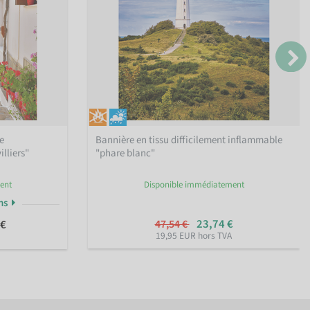
le
Bannière en tissu difficilement inflammable
lliers"
"phare blanc"
ent
Disponible immédiatement
ons
23,74 €
 €
47,54 €
19,95 EUR hors TVA