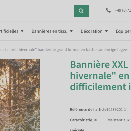
+49 (0)71
tificielles
Bannières en tissu
Décoration
Équipe
ans la forêt hivernale" banderole grand format en bâche camion ignifugée
Bannière XXL "
hivernale" e
difficilement
Référence de l’article
72539201-1
Caractéristique
Résistant aux
spéciale