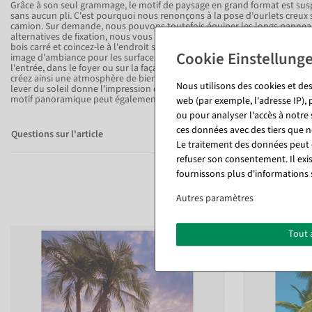
Grâce à son seul grammage, le motif de paysage en grand format est sus
sans aucun pli. C'est pourquoi nous renonçons à la pose d'ourlets creux
camion. Sur demande, nous pouvons toutefois équiper les longs panneau
alternatives de fixation, nous vous conseillons la variante suivante : clou
bois carré et coincez-le à l'endroit souhaité pour la décoration. Utilise
image d'ambiance pour les surfaces de vente à l'intérieur et à l'extérieur,
l'entrée, dans le foyer ou sur la façade extérieure. Lors d'événements ou
créez ainsi une atmosphère de bien-être qui attire également les clients 
Nous utilisons des cookies et des
lever du soleil donne l'impression d'un nouveau départ ! Profitez-en pou
motif panoramique peut également être utilisé pour mettre en valeur de
web (par exemple, l'adresse IP), 
ou pour analyser l'accès à notre
ces données avec des tiers que
Questions sur l'article
Le traitement des données peut ê
refuser son consentement. Il exi
fournissons plus d'informations 
Autres paramètres
Tout 
%