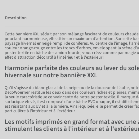
Description
Cette bannière XXL séduit par son mélange fascinant de couleurs chaudes 
pourtant harmonieuse, elle attire un maximum d'attention. Sur cette bann
paysage hivernal enneigé rempli de conifères. Au centre de l'image, l'arri
couleur orange-rouge entre les troncs d'arbres, enveloppant la scène d'
poster textile en bâche de camion lourde, vous créez comme par magie 
effet d'attraction décoratif à l'intérieur et à l'extérieur !
Harmonie parfaite des couleurs au lever du solei
hivernale sur notre bannière XXL
Qu'il s'agisse du blanc glacial de la neige ou de la douceur de l'aube, not
DecoWoerner restitue les deux dans des couleurs riches et pleines, même
la seule caractéristique convaincante de notre poster textile. Il marque 
surfacique élevé, il est composé d'une bâche PVC opaque, il est difficileme
est résistant aux UV et à la lumière. Ainsi équipée, elle permet de créer
particulière à l'intérieur et à l'extérieur.
Les motifs imprimés en grand format avec une
stimulent les clients à l'intérieur et à l'extérieu