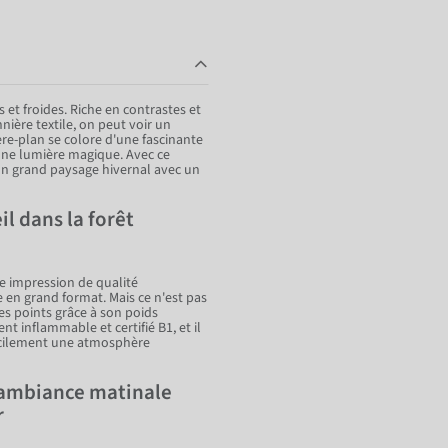
et froides. Riche en contrastes et
ière textile, on peut voir un
ère-plan se colore d'une fascinante
une lumière magique. Avec ce
un grand paysage hivernal avec un
l dans la forêt
re impression de qualité
 en grand format. Mais ce n'est pas
des points grâce à son poids
nt inflammable et certifié B1, et il
 facilement une atmosphère
 ambiance matinale
r