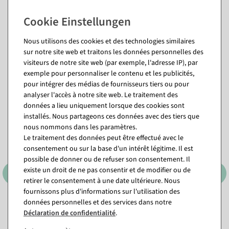
Application aliments factices
Questions sur l'article
Nous utilisons des cookies et des technologies similaires
sur notre site web et traitons les données personnelles des
visiteurs de notre site web (par exemple, l'adresse IP), par
exemple pour personnaliser le contenu et les publicités,
Vous pourriez aussi aimer (8)
pour intégrer des médias de fournisseurs tiers ou pour
analyser l'accès à notre site web. Le traitement des
données a lieu uniquement lorsque des cookies sont
installés. Nous partageons ces données avec des tiers que
nous nommons dans les paramètres.
Le traitement des données peut être effectué avec le
consentement ou sur la base d'un intérêt légitime. Il est
possible de donner ou de refuser son consentement. Il
existe un droit de ne pas consentir et de modifier ou de
retirer le consentement à une date ultérieure. Nous
fournissons plus d'informations sur l'utilisation des
données personnelles et des services dans notre
Set d&#039;herbes
Poivron artificiel en pot
Déclaration de confidentialité
.
artificielles 3 pcs. vert 8 x 20
rouge-orange 33 cm
cm
Disponible immédiatement