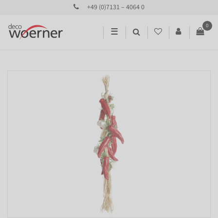
+49 (0)7131 – 4064 0
0
☰