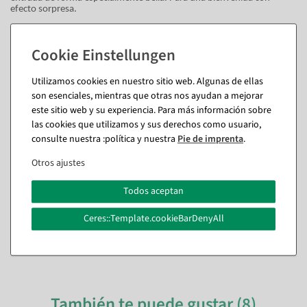
efecto sorpresa.
Pancarta de primavera sin arrugas gracias al poste estabilizador
Para que el motivo llame la atención sin arrugas, las pancartas llevan
una vainica en la parte superior e inferior. En combinación con un
poste colgante y estabilizador, se garantiza una caída uniforme y
Utilizamos cookies en nuestro sitio web. Algunas de ellas
armoniosa. Los postes a juego están disponibles en aluminio y
son esenciales, mientras que otras nos ayudan a mejorar
madera. Con nuestras encantadoras líneas largas decorativas con
flores de cerezo rosas, puedes irradiar muchas vibraciones positivas.
este sitio web y su experiencia. Para más información sobre
En el área de ventas, en las ferias, en los eventos... simplemente en
las cookies que utilizamos y sus derechos como usuario,
todas partes.
consulte nuestra :política y nuestra
Pie de imprenta
.
General
Otros ajustes
Tejido impreso por una cara con bajo peso propio (115 g/m²) en
calidad ignífuga - clase de protección contra el fuego DIN 13501-1.
Dos costuras huecas en la parte superior e inferior, puede encontrar
Todos aceptan
barras de colgar a juego en nuestra gama.
Ceres::Template.cookieBarDenyAll
Preguntas sobre el artículo
También te puede gustar (8)