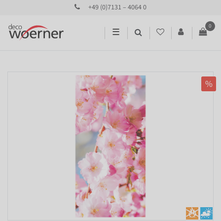
+49 (0)7131 – 4064 0
0
☰
%