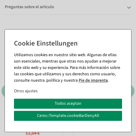
Preguntas sobre el artículo
También te puede gustar (8)
%
%
Utilizamos cookies en nuestro sitio web. Algunas de ellas
son esenciales, mientras que otras nos ayudan a mejorar
este sitio web y su experiencia. Para más información sobre
las cookies que utilizamos y sus derechos como usuario,
consulte nuestra :política y nuestra
Pie de imprenta
.
Otros ajustes
Todos aceptan
Marco tensor DIN A3
Protección para carteles,
acrílico, DIN A5
Ceres::Template.cookieBarDenyAll
Disponible de inmediato
Disponible de inmediato
11,84 €