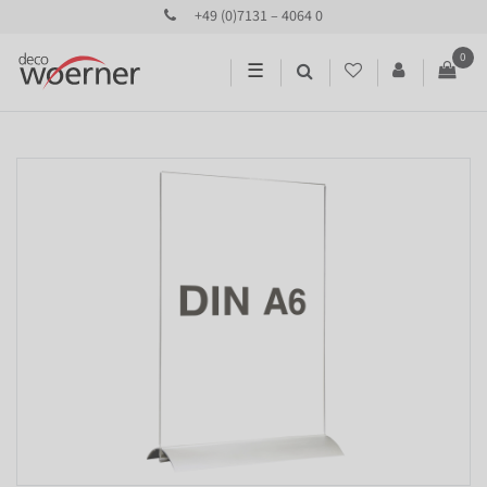
+49 (0)7131 – 4064 0
0
☰