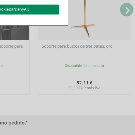
ookieBarDenyAll
 soporte para
Soporte para bustos de tres patas, oro
to
Disponible de inmediato
82,11 €
A
69,00 EUR más IVA
imo pedido.*