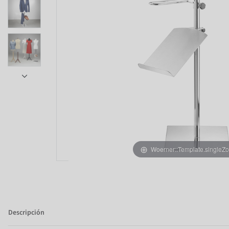
Item 1 of 5
Woerner::Template.singleZ
Descripción